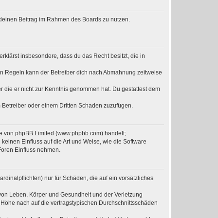
t, deinen Beitrag im Rahmen des Boards zu nutzen.
erklärst insbesondere, dass du das Recht besitzt, die in
en Regeln kann der Betreiber dich nach Abmahnung zeitweise
der die er nicht zur Kenntnis genommen hat. Du gestattest dem
m Betreiber oder einem Dritten Schaden zuzufügen.
are von phpBB Limited (www.phpbb.com) handelt;
einen Einfluss auf die Art und Weise, wie die Software
Foren Einfluss nehmen.
dinalpflichten) nur für Schäden, die auf ein vorsätzliches
 von Leben, Körper und Gesundheit und der Verletzung
r Höhe nach auf die vertragstypischen Durchschnittsschäden