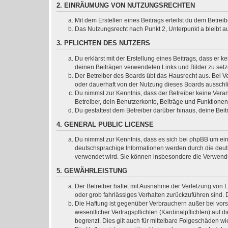
2. EINRÄUMUNG VON NUTZUNGSRECHTEN
Mit dem Erstellen eines Beitrags erteilst du dem Betre
Das Nutzungsrecht nach Punkt 2, Unterpunkt a bleibt 
3. PFLICHTEN DES NUTZERS
Du erklärst mit der Erstellung eines Beitrags, dass er k
deinen Beiträgen verwendeten Links und Bilder zu set
Der Betreiber des Boards übt das Hausrecht aus. Bei 
oder dauerhaft von der Nutzung dieses Boards ausschli
Du nimmst zur Kenntnis, dass der Betreiber keine Verant
Betreiber, dein Benutzerkonto, Beiträge und Funktionen
Du gestattest dem Betreiber darüber hinaus, deine Bei
4. GENERAL PUBLIC LICENSE
Du nimmst zur Kenntnis, dass es sich bei phpBB um ein
deutschsprachige Informationen werden durch die deuts
verwendet wird. Sie können insbesondere die Verwendu
5. GEWÄHRLEISTUNG
Der Betreiber haftet mit Ausnahme der Verletzung von L
oder grob fahrlässiges Verhalten zurückzuführen sind.
Die Haftung ist gegenüber Verbrauchern außer bei vor
wesentlicher Vertragspflichten (Kardinalpflichten) au
begrenzt. Dies gilt auch für mittelbare Folgeschäden