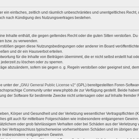
iber ein einfaches, zeitlich und räumlich unbeschränktes und unentgeltliches Rech
auch nach Kündigung des Nutzungsvertrages bestehen.
eine Inhalte enthält, die gegen geltendes Recht oder die guten Sitten verstoßen. Du 
zen bzw. zu verwenden.
Verstößen gegen diese Nutzungsbedingungen oder anderer im Board veröffentlicht
eßen und dir ein Hausverbot erteilen.
wortung für die Inhalte von Beiträgen übernimmt, die er nicht selbst erstellt hat o
 jederzeit zu löschen oder zu sperren.
träge abzuändern, sofern sie gegen o. g. Regeln verstoßen oder geeignet sind, de
e unter der „
GNU General Public License v2
“ (GPL) bereitgestellten Foren-Softw
chsprachige Community unter www.phpbb.de zur Verfügung gestellt. Beide haben k
ng der Software für bestimmte Zwecke nicht untersagen oder auf Inhalte fremder 
eben, Körper und Gesundheit und der Verletzung wesentlicher Vertragspflichten (Kar
 Dies gilt auch für mittelbare Folgeschäden wie insbesondere entgangenen Gewinn.
sätzlichem oder grob fahrlässigem Verhalten oder bei Schäden aus der Verletzung
f die bei Vertragsschluss typischerweise vorhersehbaren Schäden und im übrigen de
 wie insbesondere entgangenen Gewinn.