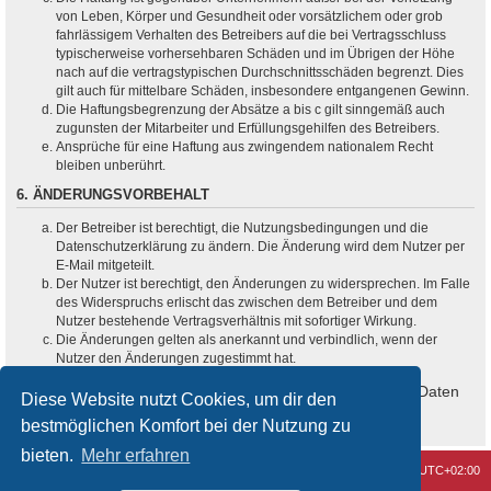
von Leben, Körper und Gesundheit oder vorsätzlichem oder grob
fahrlässigem Verhalten des Betreibers auf die bei Vertragsschluss
typischerweise vorhersehbaren Schäden und im Übrigen der Höhe
nach auf die vertragstypischen Durchschnittsschäden begrenzt. Dies
gilt auch für mittelbare Schäden, insbesondere entgangenen Gewinn.
Die Haftungsbegrenzung der Absätze a bis c gilt sinngemäß auch
zugunsten der Mitarbeiter und Erfüllungsgehilfen des Betreibers.
Ansprüche für eine Haftung aus zwingendem nationalem Recht
bleiben unberührt.
6. ÄNDERUNGSVORBEHALT
Der Betreiber ist berechtigt, die Nutzungsbedingungen und die
Datenschutzerklärung zu ändern. Die Änderung wird dem Nutzer per
E-Mail mitgeteilt.
Der Nutzer ist berechtigt, den Änderungen zu widersprechen. Im Falle
des Widerspruchs erlischt das zwischen dem Betreiber und dem
Nutzer bestehende Vertragsverhältnis mit sofortiger Wirkung.
Die Änderungen gelten als anerkannt und verbindlich, wenn der
Nutzer den Änderungen zugestimmt hat.
Informationen über den Umgang mit deinen persönlichen Daten
Diese Website nutzt Cookies, um dir den
sind in der Datenschutzerklärung enthalten.
bestmöglichen Komfort bei der Nutzung zu
bieten.
Mehr erfahren
Kontakt
Alle Cookies löschen
Alle Zeiten sind
UTC+02:00