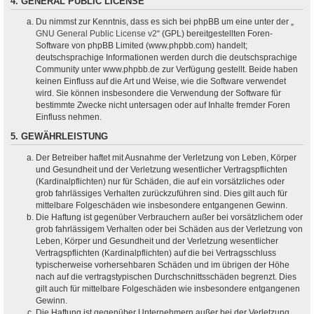
4. GENERAL PUBLIC LICENSE
Du nimmst zur Kenntnis, dass es sich bei phpBB um eine unter der „
GNU General Public License v2
“ (GPL) bereitgestellten Foren-
Software von phpBB Limited (www.phpbb.com) handelt;
deutschsprachige Informationen werden durch die deutschsprachige
Community unter www.phpbb.de zur Verfügung gestellt. Beide haben
keinen Einfluss auf die Art und Weise, wie die Software verwendet
wird. Sie können insbesondere die Verwendung der Software für
bestimmte Zwecke nicht untersagen oder auf Inhalte fremder Foren
Einfluss nehmen.
5. GEWÄHRLEISTUNG
Der Betreiber haftet mit Ausnahme der Verletzung von Leben, Körper
und Gesundheit und der Verletzung wesentlicher Vertragspflichten
(Kardinalpflichten) nur für Schäden, die auf ein vorsätzliches oder
grob fahrlässiges Verhalten zurückzuführen sind. Dies gilt auch für
mittelbare Folgeschäden wie insbesondere entgangenen Gewinn.
Die Haftung ist gegenüber Verbrauchern außer bei vorsätzlichem oder
grob fahrlässigem Verhalten oder bei Schäden aus der Verletzung von
Leben, Körper und Gesundheit und der Verletzung wesentlicher
Vertragspflichten (Kardinalpflichten) auf die bei Vertragsschluss
typischerweise vorhersehbaren Schäden und im übrigen der Höhe
nach auf die vertragstypischen Durchschnittsschäden begrenzt. Dies
gilt auch für mittelbare Folgeschäden wie insbesondere entgangenen
Gewinn.
Die Haftung ist gegenüber Unternehmern außer bei der Verletzung