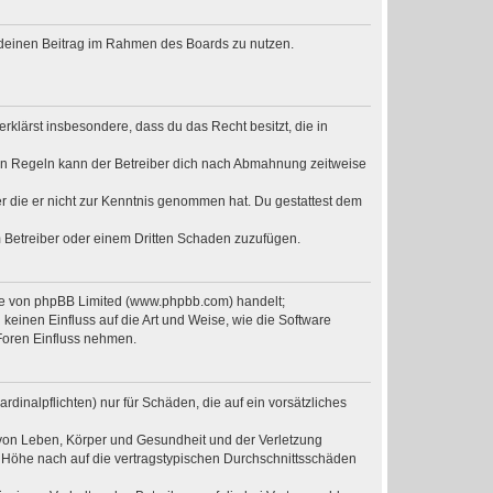
t, deinen Beitrag im Rahmen des Boards zu nutzen.
erklärst insbesondere, dass du das Recht besitzt, die in
en Regeln kann der Betreiber dich nach Abmahnung zeitweise
der die er nicht zur Kenntnis genommen hat. Du gestattest dem
m Betreiber oder einem Dritten Schaden zuzufügen.
are von phpBB Limited (www.phpbb.com) handelt;
einen Einfluss auf die Art und Weise, wie die Software
Foren Einfluss nehmen.
dinalpflichten) nur für Schäden, die auf ein vorsätzliches
 von Leben, Körper und Gesundheit und der Verletzung
r Höhe nach auf die vertragstypischen Durchschnittsschäden