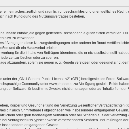
iber ein einfaches, zeitlich und räumlich unbeschränktes und unentgeltliches Rech
auch nach Kündigung des Nutzungsvertrages bestehen.
eine Inhalte enthält, die gegen geltendes Recht oder die guten Sitten verstoßen. Du 
zen bzw. zu verwenden.
Verstößen gegen diese Nutzungsbedingungen oder anderer im Board veröffentlicht
eßen und dir ein Hausverbot erteilen.
wortung für die Inhalte von Beiträgen übernimmt, die er nicht selbst erstellt hat o
 jederzeit zu löschen oder zu sperren.
träge abzuändern, sofern sie gegen o. g. Regeln verstoßen oder geeignet sind, de
e unter der „
GNU General Public License v2
“ (GPL) bereitgestellten Foren-Softw
chsprachige Community unter www.phpbb.de zur Verfügung gestellt. Beide haben k
ng der Software für bestimmte Zwecke nicht untersagen oder auf Inhalte fremder 
eben, Körper und Gesundheit und der Verletzung wesentlicher Vertragspflichten (Kar
 Dies gilt auch für mittelbare Folgeschäden wie insbesondere entgangenen Gewinn.
sätzlichem oder grob fahrlässigem Verhalten oder bei Schäden aus der Verletzung
f die bei Vertragsschluss typischerweise vorhersehbaren Schäden und im übrigen de
 wie insbesondere entgangenen Gewinn.