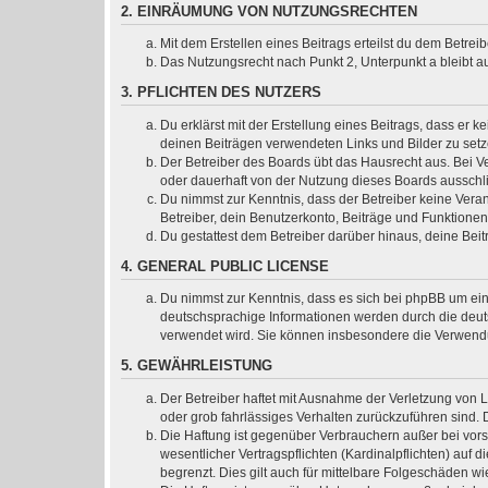
2. EINRÄUMUNG VON NUTZUNGSRECHTEN
Mit dem Erstellen eines Beitrags erteilst du dem Betre
Das Nutzungsrecht nach Punkt 2, Unterpunkt a bleibt 
3. PFLICHTEN DES NUTZERS
Du erklärst mit der Erstellung eines Beitrags, dass er k
deinen Beiträgen verwendeten Links und Bilder zu set
Der Betreiber des Boards übt das Hausrecht aus. Bei 
oder dauerhaft von der Nutzung dieses Boards ausschli
Du nimmst zur Kenntnis, dass der Betreiber keine Verant
Betreiber, dein Benutzerkonto, Beiträge und Funktionen
Du gestattest dem Betreiber darüber hinaus, deine Bei
4. GENERAL PUBLIC LICENSE
Du nimmst zur Kenntnis, dass es sich bei phpBB um ein
deutschsprachige Informationen werden durch die deuts
verwendet wird. Sie können insbesondere die Verwendu
5. GEWÄHRLEISTUNG
Der Betreiber haftet mit Ausnahme der Verletzung von L
oder grob fahrlässiges Verhalten zurückzuführen sind.
Die Haftung ist gegenüber Verbrauchern außer bei vor
wesentlicher Vertragspflichten (Kardinalpflichten) au
begrenzt. Dies gilt auch für mittelbare Folgeschäden