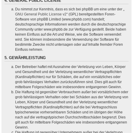
4. GENERAL PUBLIC LICENSE
Du nimmst zur Kenntnis, dass es sich bei phpBB um eine unter der „
GNU General Public License v2
“ (GPL) bereitgestellten Foren-
Software von phpBB Limited (www.phpbb.com) handelt;
deutschsprachige Informationen werden durch die deutschsprachige
Community unter www.phpbb.de zur Verfügung gestellt. Beide haben
keinen Einfluss auf die Art und Weise, wie die Software verwendet
wird. Sie können insbesondere die Verwendung der Software für
bestimmte Zwecke nicht untersagen oder auf Inhalte fremder Foren
Einfluss nehmen.
5. GEWÄHRLEISTUNG
Der Betreiber haftet mit Ausnahme der Verletzung von Leben, Körper
und Gesundheit und der Verletzung wesentlicher Vertragspflichten
(Kardinalpflichten) nur für Schäden, die auf ein vorsätzliches oder
grob fahrlässiges Verhalten zurückzuführen sind. Dies gilt auch für
mittelbare Folgeschäden wie insbesondere entgangenen Gewinn.
Die Haftung ist gegenüber Verbrauchern außer bei vorsätzlichem oder
grob fahrlässigem Verhalten oder bei Schäden aus der Verletzung von
Leben, Körper und Gesundheit und der Verletzung wesentlicher
Vertragspflichten (Kardinalpflichten) auf die bei Vertragsschluss
typischerweise vorhersehbaren Schäden und im übrigen der Höhe
nach auf die vertragstypischen Durchschnittsschäden begrenzt. Dies
gilt auch für mittelbare Folgeschäden wie insbesondere entgangenen
Gewinn.
Die Haftung ist gegenüber Unternehmern außer bei der Verletzung