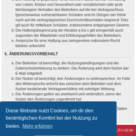
von Leben, Körper und Gesundheit oder vorsätzlichem oder grob
fahrlässigem Verhalten des Betreibers auf die bei Vertragsschluss
typischerweise vorhersehbaren Schäden und im Übrigen der Höhe
nach auf die vertragstypischen Durchschnittsschäden begrenzt. Dies
gilt auch für mittelbare Schäden, insbesondere entgangenen Gewinn.
Die Haftungsbegrenzung der Absätze a bis c gilt sinngemäß auch
zugunsten der Mitarbeiter und Erfüllungsgehilfen des Betreibers.
Ansprüche für eine Haftung aus zwingendem nationalem Recht
bleiben unberührt.
6. ÄNDERUNGSVORBEHALT
Der Betreiber ist berechtigt, die Nutzungsbedingungen und die
Datenschutzerklärung zu ändern. Die Änderung wird dem Nutzer per
E-Mail mitgeteilt.
Der Nutzer ist berechtigt, den Änderungen zu widersprechen. Im Falle
des Widerspruchs erlischt das zwischen dem Betreiber und dem
Nutzer bestehende Vertragsverhältnis mit sofortiger Wirkung.
Die Änderungen gelten als anerkannt und verbindlich, wenn der
Nutzer den Änderungen zugestimmt hat.
Informationen über den Umgang mit deinen persönlichen Daten
Diese Website nutzt Cookies, um dir den
sind in der Datenschutzerklärung enthalten.
bestmöglichen Komfort bei der Nutzung zu
bieten.
Mehr erfahren
Kontakt
Alle Cookies löschen
Alle Zeiten sind
UTC+02:00