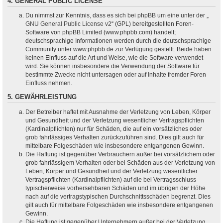
4. GENERAL PUBLIC LICENSE
Du nimmst zur Kenntnis, dass es sich bei phpBB um eine unter der „
GNU General Public License v2
“ (GPL) bereitgestellten Foren-
Software von phpBB Limited (www.phpbb.com) handelt;
deutschsprachige Informationen werden durch die deutschsprachige
Community unter www.phpbb.de zur Verfügung gestellt. Beide haben
keinen Einfluss auf die Art und Weise, wie die Software verwendet
wird. Sie können insbesondere die Verwendung der Software für
bestimmte Zwecke nicht untersagen oder auf Inhalte fremder Foren
Einfluss nehmen.
5. GEWÄHRLEISTUNG
Der Betreiber haftet mit Ausnahme der Verletzung von Leben, Körper
und Gesundheit und der Verletzung wesentlicher Vertragspflichten
(Kardinalpflichten) nur für Schäden, die auf ein vorsätzliches oder
grob fahrlässiges Verhalten zurückzuführen sind. Dies gilt auch für
mittelbare Folgeschäden wie insbesondere entgangenen Gewinn.
Die Haftung ist gegenüber Verbrauchern außer bei vorsätzlichem oder
grob fahrlässigem Verhalten oder bei Schäden aus der Verletzung von
Leben, Körper und Gesundheit und der Verletzung wesentlicher
Vertragspflichten (Kardinalpflichten) auf die bei Vertragsschluss
typischerweise vorhersehbaren Schäden und im übrigen der Höhe
nach auf die vertragstypischen Durchschnittsschäden begrenzt. Dies
gilt auch für mittelbare Folgeschäden wie insbesondere entgangenen
Gewinn.
Die Haftung ist gegenüber Unternehmern außer bei der Verletzung