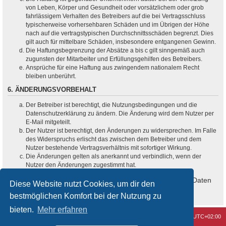
von Leben, Körper und Gesundheit oder vorsätzlichem oder grob
fahrlässigem Verhalten des Betreibers auf die bei Vertragsschluss
typischerweise vorhersehbaren Schäden und im Übrigen der Höhe
nach auf die vertragstypischen Durchschnittsschäden begrenzt. Dies
gilt auch für mittelbare Schäden, insbesondere entgangenen Gewinn.
Die Haftungsbegrenzung der Absätze a bis c gilt sinngemäß auch
zugunsten der Mitarbeiter und Erfüllungsgehilfen des Betreibers.
Ansprüche für eine Haftung aus zwingendem nationalem Recht
bleiben unberührt.
6. ÄNDERUNGSVORBEHALT
Der Betreiber ist berechtigt, die Nutzungsbedingungen und die
Datenschutzerklärung zu ändern. Die Änderung wird dem Nutzer per
E-Mail mitgeteilt.
Der Nutzer ist berechtigt, den Änderungen zu widersprechen. Im Falle
des Widerspruchs erlischt das zwischen dem Betreiber und dem
Nutzer bestehende Vertragsverhältnis mit sofortiger Wirkung.
Die Änderungen gelten als anerkannt und verbindlich, wenn der
Nutzer den Änderungen zugestimmt hat.
Informationen über den Umgang mit deinen persönlichen Daten
Diese Website nutzt Cookies, um dir den
sind in der Datenschutzerklärung enthalten.
bestmöglichen Komfort bei der Nutzung zu
bieten.
Mehr erfahren
Kontakt
Alle Cookies löschen
Alle Zeiten sind
UTC+02:00