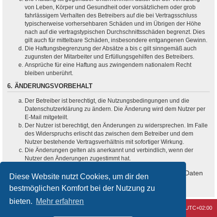
von Leben, Körper und Gesundheit oder vorsätzlichem oder grob
fahrlässigem Verhalten des Betreibers auf die bei Vertragsschluss
typischerweise vorhersehbaren Schäden und im Übrigen der Höhe
nach auf die vertragstypischen Durchschnittsschäden begrenzt. Dies
gilt auch für mittelbare Schäden, insbesondere entgangenen Gewinn.
Die Haftungsbegrenzung der Absätze a bis c gilt sinngemäß auch
zugunsten der Mitarbeiter und Erfüllungsgehilfen des Betreibers.
Ansprüche für eine Haftung aus zwingendem nationalem Recht
bleiben unberührt.
6. ÄNDERUNGSVORBEHALT
Der Betreiber ist berechtigt, die Nutzungsbedingungen und die
Datenschutzerklärung zu ändern. Die Änderung wird dem Nutzer per
E-Mail mitgeteilt.
Der Nutzer ist berechtigt, den Änderungen zu widersprechen. Im Falle
des Widerspruchs erlischt das zwischen dem Betreiber und dem
Nutzer bestehende Vertragsverhältnis mit sofortiger Wirkung.
Die Änderungen gelten als anerkannt und verbindlich, wenn der
Nutzer den Änderungen zugestimmt hat.
Informationen über den Umgang mit deinen persönlichen Daten
Diese Website nutzt Cookies, um dir den
sind in der Datenschutzerklärung enthalten.
bestmöglichen Komfort bei der Nutzung zu
bieten.
Mehr erfahren
Kontakt
Alle Cookies löschen
Alle Zeiten sind
UTC+02:00