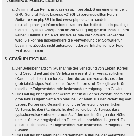
4. GENERAL PUBLIC LICENSE
Du nimmst zur Kenntnis, dass es sich bei phpBB um eine unter der „
GNU General Public License v2
“ (GPL) bereitgestellten Foren-
Software von phpBB Limited (www.phpbb.com) handelt;
deutschsprachige Informationen werden durch die deutschsprachige
Community unter www.phpbb.de zur Verfügung gestellt. Beide haben
keinen Einfluss auf die Art und Weise, wie die Software verwendet
wird. Sie können insbesondere die Verwendung der Software für
bestimmte Zwecke nicht untersagen oder auf Inhalte fremder Foren
Einfluss nehmen.
5. GEWÄHRLEISTUNG
Der Betreiber haftet mit Ausnahme der Verletzung von Leben, Körper
und Gesundheit und der Verletzung wesentlicher Vertragspflichten
(Kardinalpflichten) nur für Schäden, die auf ein vorsätzliches oder
grob fahrlässiges Verhalten zurückzuführen sind. Dies gilt auch für
mittelbare Folgeschäden wie insbesondere entgangenen Gewinn.
Die Haftung ist gegenüber Verbrauchern außer bei vorsätzlichem oder
grob fahrlässigem Verhalten oder bei Schäden aus der Verletzung von
Leben, Körper und Gesundheit und der Verletzung wesentlicher
Vertragspflichten (Kardinalpflichten) auf die bei Vertragsschluss
typischerweise vorhersehbaren Schäden und im übrigen der Höhe
nach auf die vertragstypischen Durchschnittsschäden begrenzt. Dies
gilt auch für mittelbare Folgeschäden wie insbesondere entgangenen
Gewinn.
Die Haftung ist gegenüber Unternehmern außer bei der Verletzung