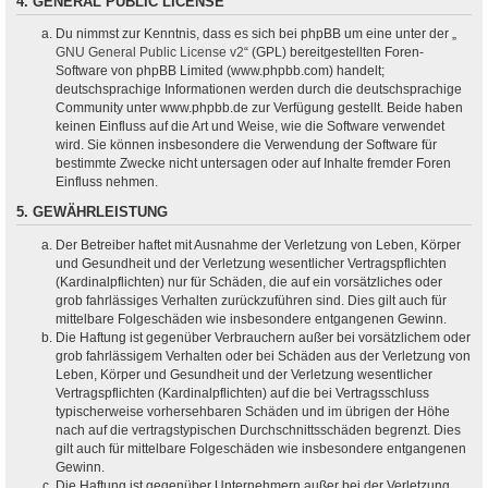
4. GENERAL PUBLIC LICENSE
Du nimmst zur Kenntnis, dass es sich bei phpBB um eine unter der „
GNU General Public License v2
“ (GPL) bereitgestellten Foren-
Software von phpBB Limited (www.phpbb.com) handelt;
deutschsprachige Informationen werden durch die deutschsprachige
Community unter www.phpbb.de zur Verfügung gestellt. Beide haben
keinen Einfluss auf die Art und Weise, wie die Software verwendet
wird. Sie können insbesondere die Verwendung der Software für
bestimmte Zwecke nicht untersagen oder auf Inhalte fremder Foren
Einfluss nehmen.
5. GEWÄHRLEISTUNG
Der Betreiber haftet mit Ausnahme der Verletzung von Leben, Körper
und Gesundheit und der Verletzung wesentlicher Vertragspflichten
(Kardinalpflichten) nur für Schäden, die auf ein vorsätzliches oder
grob fahrlässiges Verhalten zurückzuführen sind. Dies gilt auch für
mittelbare Folgeschäden wie insbesondere entgangenen Gewinn.
Die Haftung ist gegenüber Verbrauchern außer bei vorsätzlichem oder
grob fahrlässigem Verhalten oder bei Schäden aus der Verletzung von
Leben, Körper und Gesundheit und der Verletzung wesentlicher
Vertragspflichten (Kardinalpflichten) auf die bei Vertragsschluss
typischerweise vorhersehbaren Schäden und im übrigen der Höhe
nach auf die vertragstypischen Durchschnittsschäden begrenzt. Dies
gilt auch für mittelbare Folgeschäden wie insbesondere entgangenen
Gewinn.
Die Haftung ist gegenüber Unternehmern außer bei der Verletzung