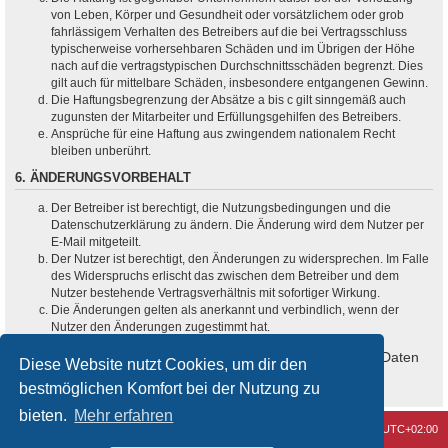
von Leben, Körper und Gesundheit oder vorsätzlichem oder grob
fahrlässigem Verhalten des Betreibers auf die bei Vertragsschluss
typischerweise vorhersehbaren Schäden und im Übrigen der Höhe
nach auf die vertragstypischen Durchschnittsschäden begrenzt. Dies
gilt auch für mittelbare Schäden, insbesondere entgangenen Gewinn.
Die Haftungsbegrenzung der Absätze a bis c gilt sinngemäß auch
zugunsten der Mitarbeiter und Erfüllungsgehilfen des Betreibers.
Ansprüche für eine Haftung aus zwingendem nationalem Recht
bleiben unberührt.
6. ÄNDERUNGSVORBEHALT
Der Betreiber ist berechtigt, die Nutzungsbedingungen und die
Datenschutzerklärung zu ändern. Die Änderung wird dem Nutzer per
E-Mail mitgeteilt.
Der Nutzer ist berechtigt, den Änderungen zu widersprechen. Im Falle
des Widerspruchs erlischt das zwischen dem Betreiber und dem
Nutzer bestehende Vertragsverhältnis mit sofortiger Wirkung.
Die Änderungen gelten als anerkannt und verbindlich, wenn der
Nutzer den Änderungen zugestimmt hat.
Informationen über den Umgang mit deinen persönlichen Daten
Diese Website nutzt Cookies, um dir den
sind in der Datenschutzerklärung enthalten.
bestmöglichen Komfort bei der Nutzung zu
bieten.
Mehr erfahren
Kontakt
Alle Cookies löschen
Alle Zeiten sind
UTC+02:00