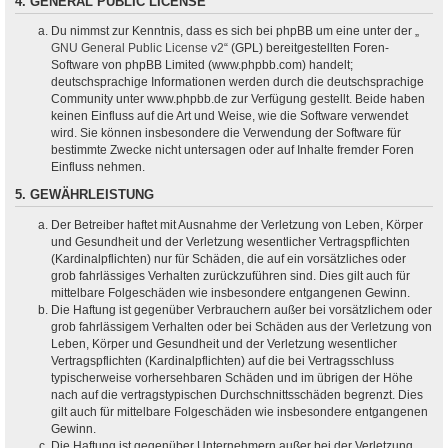
4. GENERAL PUBLIC LICENSE
Du nimmst zur Kenntnis, dass es sich bei phpBB um eine unter der „
GNU General Public License v2
“ (GPL) bereitgestellten Foren-
Software von phpBB Limited (www.phpbb.com) handelt;
deutschsprachige Informationen werden durch die deutschsprachige
Community unter www.phpbb.de zur Verfügung gestellt. Beide haben
keinen Einfluss auf die Art und Weise, wie die Software verwendet
wird. Sie können insbesondere die Verwendung der Software für
bestimmte Zwecke nicht untersagen oder auf Inhalte fremder Foren
Einfluss nehmen.
5. GEWÄHRLEISTUNG
Der Betreiber haftet mit Ausnahme der Verletzung von Leben, Körper
und Gesundheit und der Verletzung wesentlicher Vertragspflichten
(Kardinalpflichten) nur für Schäden, die auf ein vorsätzliches oder
grob fahrlässiges Verhalten zurückzuführen sind. Dies gilt auch für
mittelbare Folgeschäden wie insbesondere entgangenen Gewinn.
Die Haftung ist gegenüber Verbrauchern außer bei vorsätzlichem oder
grob fahrlässigem Verhalten oder bei Schäden aus der Verletzung von
Leben, Körper und Gesundheit und der Verletzung wesentlicher
Vertragspflichten (Kardinalpflichten) auf die bei Vertragsschluss
typischerweise vorhersehbaren Schäden und im übrigen der Höhe
nach auf die vertragstypischen Durchschnittsschäden begrenzt. Dies
gilt auch für mittelbare Folgeschäden wie insbesondere entgangenen
Gewinn.
Die Haftung ist gegenüber Unternehmern außer bei der Verletzung