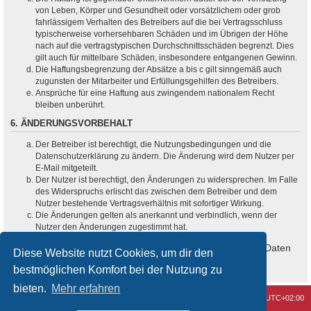
von Leben, Körper und Gesundheit oder vorsätzlichem oder grob
fahrlässigem Verhalten des Betreibers auf die bei Vertragsschluss
typischerweise vorhersehbaren Schäden und im Übrigen der Höhe
nach auf die vertragstypischen Durchschnittsschäden begrenzt. Dies
gilt auch für mittelbare Schäden, insbesondere entgangenen Gewinn.
Die Haftungsbegrenzung der Absätze a bis c gilt sinngemäß auch
zugunsten der Mitarbeiter und Erfüllungsgehilfen des Betreibers.
Ansprüche für eine Haftung aus zwingendem nationalem Recht
bleiben unberührt.
6. ÄNDERUNGSVORBEHALT
Der Betreiber ist berechtigt, die Nutzungsbedingungen und die
Datenschutzerklärung zu ändern. Die Änderung wird dem Nutzer per
E-Mail mitgeteilt.
Der Nutzer ist berechtigt, den Änderungen zu widersprechen. Im Falle
des Widerspruchs erlischt das zwischen dem Betreiber und dem
Nutzer bestehende Vertragsverhältnis mit sofortiger Wirkung.
Die Änderungen gelten als anerkannt und verbindlich, wenn der
Nutzer den Änderungen zugestimmt hat.
Informationen über den Umgang mit deinen persönlichen Daten
Diese Website nutzt Cookies, um dir den
sind in der Datenschutzerklärung enthalten.
bestmöglichen Komfort bei der Nutzung zu
bieten.
Mehr erfahren
Kontakt
Alle Cookies löschen
Alle Zeiten sind
UTC+02:00