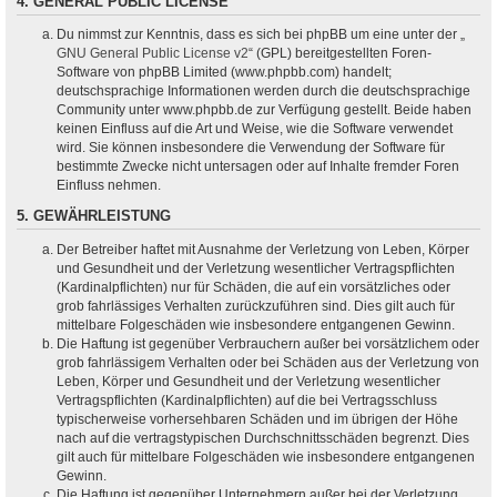
4. GENERAL PUBLIC LICENSE
Du nimmst zur Kenntnis, dass es sich bei phpBB um eine unter der „
GNU General Public License v2
“ (GPL) bereitgestellten Foren-
Software von phpBB Limited (www.phpbb.com) handelt;
deutschsprachige Informationen werden durch die deutschsprachige
Community unter www.phpbb.de zur Verfügung gestellt. Beide haben
keinen Einfluss auf die Art und Weise, wie die Software verwendet
wird. Sie können insbesondere die Verwendung der Software für
bestimmte Zwecke nicht untersagen oder auf Inhalte fremder Foren
Einfluss nehmen.
5. GEWÄHRLEISTUNG
Der Betreiber haftet mit Ausnahme der Verletzung von Leben, Körper
und Gesundheit und der Verletzung wesentlicher Vertragspflichten
(Kardinalpflichten) nur für Schäden, die auf ein vorsätzliches oder
grob fahrlässiges Verhalten zurückzuführen sind. Dies gilt auch für
mittelbare Folgeschäden wie insbesondere entgangenen Gewinn.
Die Haftung ist gegenüber Verbrauchern außer bei vorsätzlichem oder
grob fahrlässigem Verhalten oder bei Schäden aus der Verletzung von
Leben, Körper und Gesundheit und der Verletzung wesentlicher
Vertragspflichten (Kardinalpflichten) auf die bei Vertragsschluss
typischerweise vorhersehbaren Schäden und im übrigen der Höhe
nach auf die vertragstypischen Durchschnittsschäden begrenzt. Dies
gilt auch für mittelbare Folgeschäden wie insbesondere entgangenen
Gewinn.
Die Haftung ist gegenüber Unternehmern außer bei der Verletzung