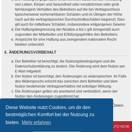
von Leben, Körper und Gesundheit oder vorsätzlichem oder grob
fahrlässigem Verhalten des Betreibers auf die bei Vertragsschluss
typischerweise vorhersehbaren Schäden und im Übrigen der Höhe
nach auf die vertragstypischen Durchschnittsschäden begrenzt. Dies
gilt auch für mittelbare Schäden, insbesondere entgangenen Gewinn.
Die Haftungsbegrenzung der Absätze a bis c gilt sinngemäß auch
zugunsten der Mitarbeiter und Erfüllungsgehilfen des Betreibers.
Ansprüche für eine Haftung aus zwingendem nationalem Recht
bleiben unberührt.
6. ÄNDERUNGSVORBEHALT
Der Betreiber ist berechtigt, die Nutzungsbedingungen und die
Datenschutzerklärung zu ändern. Die Änderung wird dem Nutzer per
E-Mail mitgeteilt.
Der Nutzer ist berechtigt, den Änderungen zu widersprechen. Im Falle
des Widerspruchs erlischt das zwischen dem Betreiber und dem
Nutzer bestehende Vertragsverhältnis mit sofortiger Wirkung.
Die Änderungen gelten als anerkannt und verbindlich, wenn der
Nutzer den Änderungen zugestimmt hat.
Informationen über den Umgang mit deinen persönlichen Daten
Diese Website nutzt Cookies, um dir den
sind in der Datenschutzerklärung enthalten.
bestmöglichen Komfort bei der Nutzung zu
bieten.
Mehr erfahren
Kontakt
Alle Cookies löschen
Alle Zeiten sind
UTC+02:00