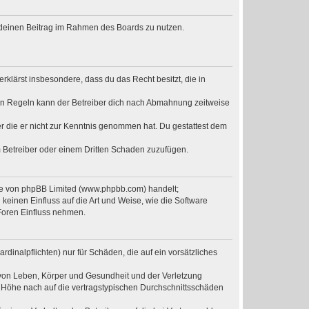
t, deinen Beitrag im Rahmen des Boards zu nutzen.
erklärst insbesondere, dass du das Recht besitzt, die in
en Regeln kann der Betreiber dich nach Abmahnung zeitweise
der die er nicht zur Kenntnis genommen hat. Du gestattest dem
m Betreiber oder einem Dritten Schaden zuzufügen.
are von phpBB Limited (www.phpbb.com) handelt;
einen Einfluss auf die Art und Weise, wie die Software
Foren Einfluss nehmen.
dinalpflichten) nur für Schäden, die auf ein vorsätzliches
 von Leben, Körper und Gesundheit und der Verletzung
r Höhe nach auf die vertragstypischen Durchschnittsschäden