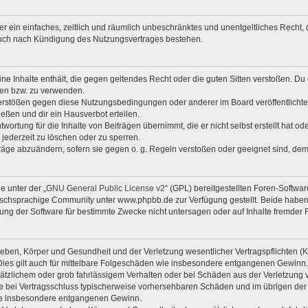
iber ein einfaches, zeitlich und räumlich unbeschränktes und unentgeltliches Rech
auch nach Kündigung des Nutzungsvertrages bestehen.
eine Inhalte enthält, die gegen geltendes Recht oder die guten Sitten verstoßen. Du 
zen bzw. zu verwenden.
Verstößen gegen diese Nutzungsbedingungen oder anderer im Board veröffentlicht
eßen und dir ein Hausverbot erteilen.
wortung für die Inhalte von Beiträgen übernimmt, die er nicht selbst erstellt hat o
 jederzeit zu löschen oder zu sperren.
träge abzuändern, sofern sie gegen o. g. Regeln verstoßen oder geeignet sind, de
e unter der „
GNU General Public License v2
“ (GPL) bereitgestellten Foren-Softw
chsprachige Community unter www.phpbb.de zur Verfügung gestellt. Beide haben k
ng der Software für bestimmte Zwecke nicht untersagen oder auf Inhalte fremder 
eben, Körper und Gesundheit und der Verletzung wesentlicher Vertragspflichten (Kar
 Dies gilt auch für mittelbare Folgeschäden wie insbesondere entgangenen Gewinn.
sätzlichem oder grob fahrlässigem Verhalten oder bei Schäden aus der Verletzung
f die bei Vertragsschluss typischerweise vorhersehbaren Schäden und im übrigen de
 wie insbesondere entgangenen Gewinn.