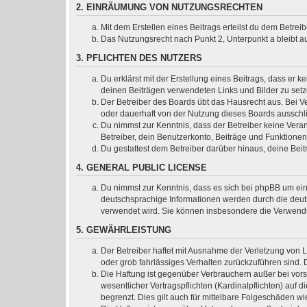
2. EINRÄUMUNG VON NUTZUNGSRECHTEN
Mit dem Erstellen eines Beitrags erteilst du dem Betre
Das Nutzungsrecht nach Punkt 2, Unterpunkt a bleibt 
3. PFLICHTEN DES NUTZERS
Du erklärst mit der Erstellung eines Beitrags, dass er k
deinen Beiträgen verwendeten Links und Bilder zu set
Der Betreiber des Boards übt das Hausrecht aus. Bei 
oder dauerhaft von der Nutzung dieses Boards ausschli
Du nimmst zur Kenntnis, dass der Betreiber keine Verant
Betreiber, dein Benutzerkonto, Beiträge und Funktionen
Du gestattest dem Betreiber darüber hinaus, deine Bei
4. GENERAL PUBLIC LICENSE
Du nimmst zur Kenntnis, dass es sich bei phpBB um ein
deutschsprachige Informationen werden durch die deuts
verwendet wird. Sie können insbesondere die Verwendu
5. GEWÄHRLEISTUNG
Der Betreiber haftet mit Ausnahme der Verletzung von L
oder grob fahrlässiges Verhalten zurückzuführen sind.
Die Haftung ist gegenüber Verbrauchern außer bei vor
wesentlicher Vertragspflichten (Kardinalpflichten) au
begrenzt. Dies gilt auch für mittelbare Folgeschäden