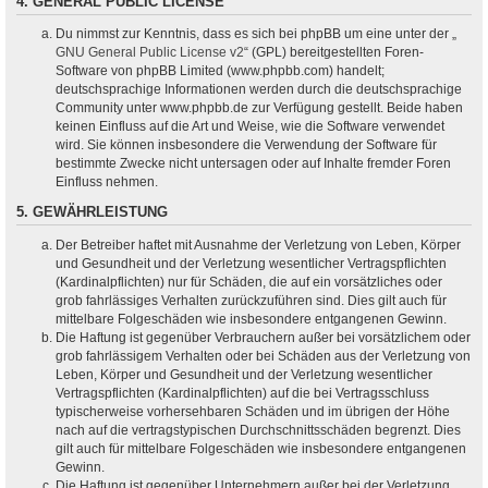
4. GENERAL PUBLIC LICENSE
Du nimmst zur Kenntnis, dass es sich bei phpBB um eine unter der „
GNU General Public License v2
“ (GPL) bereitgestellten Foren-
Software von phpBB Limited (www.phpbb.com) handelt;
deutschsprachige Informationen werden durch die deutschsprachige
Community unter www.phpbb.de zur Verfügung gestellt. Beide haben
keinen Einfluss auf die Art und Weise, wie die Software verwendet
wird. Sie können insbesondere die Verwendung der Software für
bestimmte Zwecke nicht untersagen oder auf Inhalte fremder Foren
Einfluss nehmen.
5. GEWÄHRLEISTUNG
Der Betreiber haftet mit Ausnahme der Verletzung von Leben, Körper
und Gesundheit und der Verletzung wesentlicher Vertragspflichten
(Kardinalpflichten) nur für Schäden, die auf ein vorsätzliches oder
grob fahrlässiges Verhalten zurückzuführen sind. Dies gilt auch für
mittelbare Folgeschäden wie insbesondere entgangenen Gewinn.
Die Haftung ist gegenüber Verbrauchern außer bei vorsätzlichem oder
grob fahrlässigem Verhalten oder bei Schäden aus der Verletzung von
Leben, Körper und Gesundheit und der Verletzung wesentlicher
Vertragspflichten (Kardinalpflichten) auf die bei Vertragsschluss
typischerweise vorhersehbaren Schäden und im übrigen der Höhe
nach auf die vertragstypischen Durchschnittsschäden begrenzt. Dies
gilt auch für mittelbare Folgeschäden wie insbesondere entgangenen
Gewinn.
Die Haftung ist gegenüber Unternehmern außer bei der Verletzung