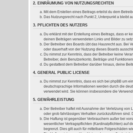
2. EINRÄUMUNG VON NUTZUNGSRECHTEN
Mit dem Erstellen eines Beitrags erteilst du dem Betre
Das Nutzungsrecht nach Punkt 2, Unterpunkt a bleibt 
3. PFLICHTEN DES NUTZERS
Du erklärst mit der Erstellung eines Beitrags, dass er k
deinen Beiträgen verwendeten Links und Bilder zu set
Der Betreiber des Boards übt das Hausrecht aus. Bei 
oder dauerhaft von der Nutzung dieses Boards ausschli
Du nimmst zur Kenntnis, dass der Betreiber keine Verant
Betreiber, dein Benutzerkonto, Beiträge und Funktionen
Du gestattest dem Betreiber darüber hinaus, deine Bei
4. GENERAL PUBLIC LICENSE
Du nimmst zur Kenntnis, dass es sich bei phpBB um ein
deutschsprachige Informationen werden durch die deuts
verwendet wird. Sie können insbesondere die Verwendu
5. GEWÄHRLEISTUNG
Der Betreiber haftet mit Ausnahme der Verletzung von L
oder grob fahrlässiges Verhalten zurückzuführen sind.
Die Haftung ist gegenüber Verbrauchern außer bei vor
wesentlicher Vertragspflichten (Kardinalpflichten) au
begrenzt. Dies gilt auch für mittelbare Folgeschäden