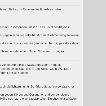
t, deinen Beitrag im Rahmen des Boards zu nutzen.
erklärst insbesondere, dass du das Recht besitzt, die in
en Regeln kann der Betreiber dich nach Abmahnung zeitweise
der die er nicht zur Kenntnis genommen hat. Du gestattest dem
m Betreiber oder einem Dritten Schaden zuzufügen.
are von phpBB Limited (www.phpbb.com) handelt;
einen Einfluss auf die Art und Weise, wie die Software
Foren Einfluss nehmen.
dinalpflichten) nur für Schäden, die auf ein vorsätzliches
 von Leben, Körper und Gesundheit und der Verletzung
r Höhe nach auf die vertragstypischen Durchschnittsschäden