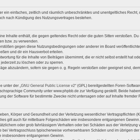
iber ein einfaches, zeitlich und räumlich unbeschränktes und unentgeltliches Rech
auch nach Kündigung des Nutzungsvertrages bestehen.
eine Inhalte enthält, die gegen geltendes Recht oder die guten Sitten verstoßen. Du 
zen bzw. zu verwenden.
Verstößen gegen diese Nutzungsbedingungen oder anderer im Board veröffentlicht
eßen und dir ein Hausverbot erteilen.
wortung für die Inhalte von Beiträgen übernimmt, die er nicht selbst erstellt hat o
 jederzeit zu löschen oder zu sperren.
träge abzuändern, sofern sie gegen o. g. Regeln verstoßen oder geeignet sind, de
e unter der „
GNU General Public License v2
“ (GPL) bereitgestellten Foren-Softw
chsprachige Community unter www.phpbb.de zur Verfügung gestellt. Beide haben k
ng der Software für bestimmte Zwecke nicht untersagen oder auf Inhalte fremder 
eben, Körper und Gesundheit und der Verletzung wesentlicher Vertragspflichten (Kar
 Dies gilt auch für mittelbare Folgeschäden wie insbesondere entgangenen Gewinn.
sätzlichem oder grob fahrlässigem Verhalten oder bei Schäden aus der Verletzung
f die bei Vertragsschluss typischerweise vorhersehbaren Schäden und im übrigen de
 wie insbesondere entgangenen Gewinn.