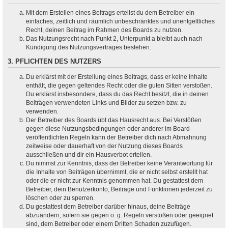
Mit dem Erstellen eines Beitrags erteilst du dem Betreiber ein
einfaches, zeitlich und räumlich unbeschränktes und unentgeltliches
Recht, deinen Beitrag im Rahmen des Boards zu nutzen.
Das Nutzungsrecht nach Punkt 2, Unterpunkt a bleibt auch nach
Kündigung des Nutzungsvertrages bestehen.
3. PFLICHTEN DES NUTZERS
Du erklärst mit der Erstellung eines Beitrags, dass er keine Inhalte
enthält, die gegen geltendes Recht oder die guten Sitten verstoßen.
Du erklärst insbesondere, dass du das Recht besitzt, die in deinen
Beiträgen verwendeten Links und Bilder zu setzen bzw. zu
verwenden.
Der Betreiber des Boards übt das Hausrecht aus. Bei Verstößen
gegen diese Nutzungsbedingungen oder anderer im Board
veröffentlichten Regeln kann der Betreiber dich nach Abmahnung
zeitweise oder dauerhaft von der Nutzung dieses Boards
ausschließen und dir ein Hausverbot erteilen.
Du nimmst zur Kenntnis, dass der Betreiber keine Verantwortung für
die Inhalte von Beiträgen übernimmt, die er nicht selbst erstellt hat
oder die er nicht zur Kenntnis genommen hat. Du gestattest dem
Betreiber, dein Benutzerkonto, Beiträge und Funktionen jederzeit zu
löschen oder zu sperren.
Du gestattest dem Betreiber darüber hinaus, deine Beiträge
abzuändern, sofern sie gegen o. g. Regeln verstoßen oder geeignet
sind, dem Betreiber oder einem Dritten Schaden zuzufügen.