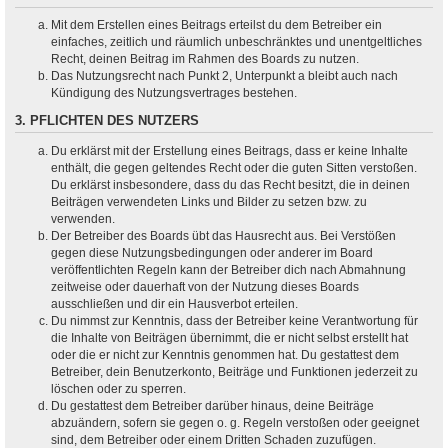
Mit dem Erstellen eines Beitrags erteilst du dem Betreiber ein
einfaches, zeitlich und räumlich unbeschränktes und unentgeltliches
Recht, deinen Beitrag im Rahmen des Boards zu nutzen.
Das Nutzungsrecht nach Punkt 2, Unterpunkt a bleibt auch nach
Kündigung des Nutzungsvertrages bestehen.
3. PFLICHTEN DES NUTZERS
Du erklärst mit der Erstellung eines Beitrags, dass er keine Inhalte
enthält, die gegen geltendes Recht oder die guten Sitten verstoßen.
Du erklärst insbesondere, dass du das Recht besitzt, die in deinen
Beiträgen verwendeten Links und Bilder zu setzen bzw. zu
verwenden.
Der Betreiber des Boards übt das Hausrecht aus. Bei Verstößen
gegen diese Nutzungsbedingungen oder anderer im Board
veröffentlichten Regeln kann der Betreiber dich nach Abmahnung
zeitweise oder dauerhaft von der Nutzung dieses Boards
ausschließen und dir ein Hausverbot erteilen.
Du nimmst zur Kenntnis, dass der Betreiber keine Verantwortung für
die Inhalte von Beiträgen übernimmt, die er nicht selbst erstellt hat
oder die er nicht zur Kenntnis genommen hat. Du gestattest dem
Betreiber, dein Benutzerkonto, Beiträge und Funktionen jederzeit zu
löschen oder zu sperren.
Du gestattest dem Betreiber darüber hinaus, deine Beiträge
abzuändern, sofern sie gegen o. g. Regeln verstoßen oder geeignet
sind, dem Betreiber oder einem Dritten Schaden zuzufügen.