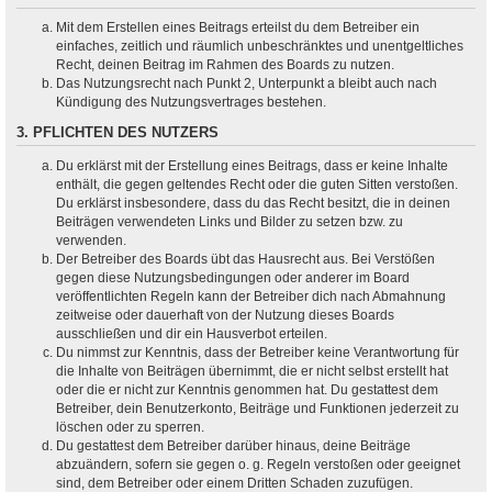
Mit dem Erstellen eines Beitrags erteilst du dem Betreiber ein
einfaches, zeitlich und räumlich unbeschränktes und unentgeltliches
Recht, deinen Beitrag im Rahmen des Boards zu nutzen.
Das Nutzungsrecht nach Punkt 2, Unterpunkt a bleibt auch nach
Kündigung des Nutzungsvertrages bestehen.
3. PFLICHTEN DES NUTZERS
Du erklärst mit der Erstellung eines Beitrags, dass er keine Inhalte
enthält, die gegen geltendes Recht oder die guten Sitten verstoßen.
Du erklärst insbesondere, dass du das Recht besitzt, die in deinen
Beiträgen verwendeten Links und Bilder zu setzen bzw. zu
verwenden.
Der Betreiber des Boards übt das Hausrecht aus. Bei Verstößen
gegen diese Nutzungsbedingungen oder anderer im Board
veröffentlichten Regeln kann der Betreiber dich nach Abmahnung
zeitweise oder dauerhaft von der Nutzung dieses Boards
ausschließen und dir ein Hausverbot erteilen.
Du nimmst zur Kenntnis, dass der Betreiber keine Verantwortung für
die Inhalte von Beiträgen übernimmt, die er nicht selbst erstellt hat
oder die er nicht zur Kenntnis genommen hat. Du gestattest dem
Betreiber, dein Benutzerkonto, Beiträge und Funktionen jederzeit zu
löschen oder zu sperren.
Du gestattest dem Betreiber darüber hinaus, deine Beiträge
abzuändern, sofern sie gegen o. g. Regeln verstoßen oder geeignet
sind, dem Betreiber oder einem Dritten Schaden zuzufügen.