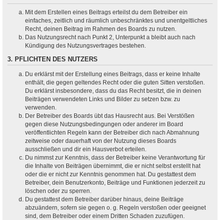
Mit dem Erstellen eines Beitrags erteilst du dem Betreiber ein
einfaches, zeitlich und räumlich unbeschränktes und unentgeltliches
Recht, deinen Beitrag im Rahmen des Boards zu nutzen.
Das Nutzungsrecht nach Punkt 2, Unterpunkt a bleibt auch nach
Kündigung des Nutzungsvertrages bestehen.
3. PFLICHTEN DES NUTZERS
Du erklärst mit der Erstellung eines Beitrags, dass er keine Inhalte
enthält, die gegen geltendes Recht oder die guten Sitten verstoßen.
Du erklärst insbesondere, dass du das Recht besitzt, die in deinen
Beiträgen verwendeten Links und Bilder zu setzen bzw. zu
verwenden.
Der Betreiber des Boards übt das Hausrecht aus. Bei Verstößen
gegen diese Nutzungsbedingungen oder anderer im Board
veröffentlichten Regeln kann der Betreiber dich nach Abmahnung
zeitweise oder dauerhaft von der Nutzung dieses Boards
ausschließen und dir ein Hausverbot erteilen.
Du nimmst zur Kenntnis, dass der Betreiber keine Verantwortung für
die Inhalte von Beiträgen übernimmt, die er nicht selbst erstellt hat
oder die er nicht zur Kenntnis genommen hat. Du gestattest dem
Betreiber, dein Benutzerkonto, Beiträge und Funktionen jederzeit zu
löschen oder zu sperren.
Du gestattest dem Betreiber darüber hinaus, deine Beiträge
abzuändern, sofern sie gegen o. g. Regeln verstoßen oder geeignet
sind, dem Betreiber oder einem Dritten Schaden zuzufügen.