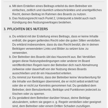
Mit dem Erstellen eines Beitrags erteilst du dem Betreiber ein
einfaches, zeitlich und räumlich unbeschränktes und unentgeltliches
Recht, deinen Beitrag im Rahmen des Boards zu nutzen.
Das Nutzungsrecht nach Punkt 2, Unterpunkt a bleibt auch nach
Kündigung des Nutzungsvertrages bestehen.
3. PFLICHTEN DES NUTZERS
Du erklärst mit der Erstellung eines Beitrags, dass er keine Inhalte
enthält, die gegen geltendes Recht oder die guten Sitten verstoßen.
Du erklärst insbesondere, dass du das Recht besitzt, die in deinen
Beiträgen verwendeten Links und Bilder zu setzen bzw. zu
verwenden.
Der Betreiber des Boards übt das Hausrecht aus. Bei Verstößen
gegen diese Nutzungsbedingungen oder anderer im Board
veröffentlichten Regeln kann der Betreiber dich nach Abmahnung
zeitweise oder dauerhaft von der Nutzung dieses Boards
ausschließen und dir ein Hausverbot erteilen.
Du nimmst zur Kenntnis, dass der Betreiber keine Verantwortung für
die Inhalte von Beiträgen übernimmt, die er nicht selbst erstellt hat
oder die er nicht zur Kenntnis genommen hat. Du gestattest dem
Betreiber, dein Benutzerkonto, Beiträge und Funktionen jederzeit zu
löschen oder zu sperren.
Du gestattest dem Betreiber darüber hinaus, deine Beiträge
abzuändern, sofern sie gegen o. g. Regeln verstoßen oder geeignet
sind, dem Betreiber oder einem Dritten Schaden zuzufügen.