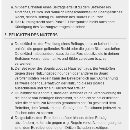
Mit dem Erstellen eines Beitrags erteilst du dem Betreiber ein
einfaches, zeitlich und räumlich unbeschränktes und unentgeltliches
Recht, deinen Beitrag im Rahmen des Boards zu nutzen.
Das Nutzungsrecht nach Punkt 2, Unterpunkt a bleibt auch nach
Kündigung des Nutzungsvertrages bestehen.
3. PFLICHTEN DES NUTZERS
Du erklärst mit der Erstellung eines Beitrags, dass er keine Inhalte
enthält, die gegen geltendes Recht oder die guten Sitten verstoßen.
Du erklärst insbesondere, dass du das Recht besitzt, die in deinen
Beiträgen verwendeten Links und Bilder zu setzen bzw. zu
verwenden.
Der Betreiber des Boards übt das Hausrecht aus. Bei Verstößen
gegen diese Nutzungsbedingungen oder anderer im Board
veröffentlichten Regeln kann der Betreiber dich nach Abmahnung
zeitweise oder dauerhaft von der Nutzung dieses Boards
ausschließen und dir ein Hausverbot erteilen.
Du nimmst zur Kenntnis, dass der Betreiber keine Verantwortung für
die Inhalte von Beiträgen übernimmt, die er nicht selbst erstellt hat
oder die er nicht zur Kenntnis genommen hat. Du gestattest dem
Betreiber, dein Benutzerkonto, Beiträge und Funktionen jederzeit zu
löschen oder zu sperren.
Du gestattest dem Betreiber darüber hinaus, deine Beiträge
abzuändern, sofern sie gegen o. g. Regeln verstoßen oder geeignet
sind, dem Betreiber oder einem Dritten Schaden zuzufügen.