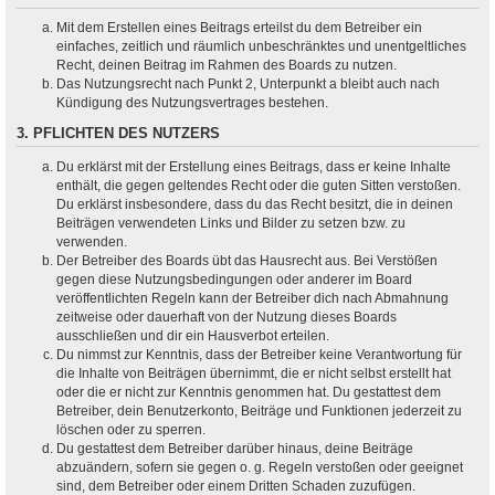
Mit dem Erstellen eines Beitrags erteilst du dem Betreiber ein
einfaches, zeitlich und räumlich unbeschränktes und unentgeltliches
Recht, deinen Beitrag im Rahmen des Boards zu nutzen.
Das Nutzungsrecht nach Punkt 2, Unterpunkt a bleibt auch nach
Kündigung des Nutzungsvertrages bestehen.
3. PFLICHTEN DES NUTZERS
Du erklärst mit der Erstellung eines Beitrags, dass er keine Inhalte
enthält, die gegen geltendes Recht oder die guten Sitten verstoßen.
Du erklärst insbesondere, dass du das Recht besitzt, die in deinen
Beiträgen verwendeten Links und Bilder zu setzen bzw. zu
verwenden.
Der Betreiber des Boards übt das Hausrecht aus. Bei Verstößen
gegen diese Nutzungsbedingungen oder anderer im Board
veröffentlichten Regeln kann der Betreiber dich nach Abmahnung
zeitweise oder dauerhaft von der Nutzung dieses Boards
ausschließen und dir ein Hausverbot erteilen.
Du nimmst zur Kenntnis, dass der Betreiber keine Verantwortung für
die Inhalte von Beiträgen übernimmt, die er nicht selbst erstellt hat
oder die er nicht zur Kenntnis genommen hat. Du gestattest dem
Betreiber, dein Benutzerkonto, Beiträge und Funktionen jederzeit zu
löschen oder zu sperren.
Du gestattest dem Betreiber darüber hinaus, deine Beiträge
abzuändern, sofern sie gegen o. g. Regeln verstoßen oder geeignet
sind, dem Betreiber oder einem Dritten Schaden zuzufügen.