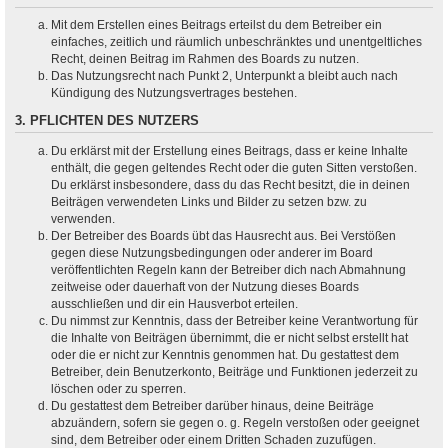
Mit dem Erstellen eines Beitrags erteilst du dem Betreiber ein
einfaches, zeitlich und räumlich unbeschränktes und unentgeltliches
Recht, deinen Beitrag im Rahmen des Boards zu nutzen.
Das Nutzungsrecht nach Punkt 2, Unterpunkt a bleibt auch nach
Kündigung des Nutzungsvertrages bestehen.
3. PFLICHTEN DES NUTZERS
Du erklärst mit der Erstellung eines Beitrags, dass er keine Inhalte
enthält, die gegen geltendes Recht oder die guten Sitten verstoßen.
Du erklärst insbesondere, dass du das Recht besitzt, die in deinen
Beiträgen verwendeten Links und Bilder zu setzen bzw. zu
verwenden.
Der Betreiber des Boards übt das Hausrecht aus. Bei Verstößen
gegen diese Nutzungsbedingungen oder anderer im Board
veröffentlichten Regeln kann der Betreiber dich nach Abmahnung
zeitweise oder dauerhaft von der Nutzung dieses Boards
ausschließen und dir ein Hausverbot erteilen.
Du nimmst zur Kenntnis, dass der Betreiber keine Verantwortung für
die Inhalte von Beiträgen übernimmt, die er nicht selbst erstellt hat
oder die er nicht zur Kenntnis genommen hat. Du gestattest dem
Betreiber, dein Benutzerkonto, Beiträge und Funktionen jederzeit zu
löschen oder zu sperren.
Du gestattest dem Betreiber darüber hinaus, deine Beiträge
abzuändern, sofern sie gegen o. g. Regeln verstoßen oder geeignet
sind, dem Betreiber oder einem Dritten Schaden zuzufügen.