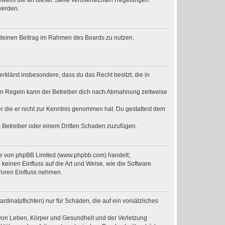
weils die an dieser Stelle veröffentlichten Regelungen.
werden.
t, deinen Beitrag im Rahmen des Boards zu nutzen.
erklärst insbesondere, dass du das Recht besitzt, die in
en Regeln kann der Betreiber dich nach Abmahnung zeitweise
der die er nicht zur Kenntnis genommen hat. Du gestattest dem
m Betreiber oder einem Dritten Schaden zuzufügen.
are von phpBB Limited (www.phpbb.com) handelt;
einen Einfluss auf die Art und Weise, wie die Software
Foren Einfluss nehmen.
dinalpflichten) nur für Schäden, die auf ein vorsätzliches
 von Leben, Körper und Gesundheit und der Verletzung