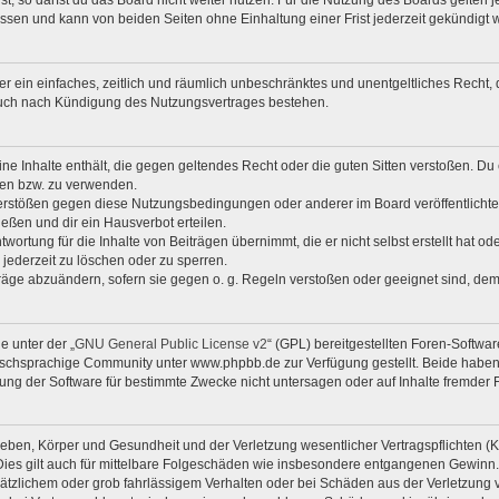
, so darfst du das Board nicht weiter nutzen. Für die Nutzung des Boards gelten je
ssen und kann von beiden Seiten ohne Einhaltung einer Frist jederzeit gekündigt 
iber ein einfaches, zeitlich und räumlich unbeschränktes und unentgeltliches Rech
auch nach Kündigung des Nutzungsvertrages bestehen.
eine Inhalte enthält, die gegen geltendes Recht oder die guten Sitten verstoßen. Du 
zen bzw. zu verwenden.
Verstößen gegen diese Nutzungsbedingungen oder anderer im Board veröffentlicht
eßen und dir ein Hausverbot erteilen.
wortung für die Inhalte von Beiträgen übernimmt, die er nicht selbst erstellt hat o
 jederzeit zu löschen oder zu sperren.
träge abzuändern, sofern sie gegen o. g. Regeln verstoßen oder geeignet sind, de
e unter der „
GNU General Public License v2
“ (GPL) bereitgestellten Foren-Softw
chsprachige Community unter www.phpbb.de zur Verfügung gestellt. Beide haben k
ng der Software für bestimmte Zwecke nicht untersagen oder auf Inhalte fremder 
eben, Körper und Gesundheit und der Verletzung wesentlicher Vertragspflichten (Kar
 Dies gilt auch für mittelbare Folgeschäden wie insbesondere entgangenen Gewinn.
sätzlichem oder grob fahrlässigem Verhalten oder bei Schäden aus der Verletzung