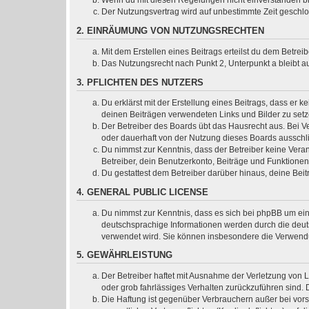
Wenn du mit diesen Regelungen nicht einverstanden bist
Der Nutzungsvertrag wird auf unbestimmte Zeit geschlo
2. EINRÄUMUNG VON NUTZUNGSRECHTEN
Mit dem Erstellen eines Beitrags erteilst du dem Betre
Das Nutzungsrecht nach Punkt 2, Unterpunkt a bleibt 
3. PFLICHTEN DES NUTZERS
Du erklärst mit der Erstellung eines Beitrags, dass er k
deinen Beiträgen verwendeten Links und Bilder zu set
Der Betreiber des Boards übt das Hausrecht aus. Bei 
oder dauerhaft von der Nutzung dieses Boards ausschli
Du nimmst zur Kenntnis, dass der Betreiber keine Verant
Betreiber, dein Benutzerkonto, Beiträge und Funktionen
Du gestattest dem Betreiber darüber hinaus, deine Bei
4. GENERAL PUBLIC LICENSE
Du nimmst zur Kenntnis, dass es sich bei phpBB um ein
deutschsprachige Informationen werden durch die deuts
verwendet wird. Sie können insbesondere die Verwendu
5. GEWÄHRLEISTUNG
Der Betreiber haftet mit Ausnahme der Verletzung von L
oder grob fahrlässiges Verhalten zurückzuführen sind.
Die Haftung ist gegenüber Verbrauchern außer bei vor