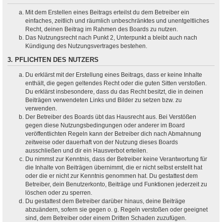
Mit dem Erstellen eines Beitrags erteilst du dem Betreiber ein
einfaches, zeitlich und räumlich unbeschränktes und unentgeltliches
Recht, deinen Beitrag im Rahmen des Boards zu nutzen.
Das Nutzungsrecht nach Punkt 2, Unterpunkt a bleibt auch nach
Kündigung des Nutzungsvertrages bestehen.
3. PFLICHTEN DES NUTZERS
Du erklärst mit der Erstellung eines Beitrags, dass er keine Inhalte
enthält, die gegen geltendes Recht oder die guten Sitten verstoßen.
Du erklärst insbesondere, dass du das Recht besitzt, die in deinen
Beiträgen verwendeten Links und Bilder zu setzen bzw. zu
verwenden.
Der Betreiber des Boards übt das Hausrecht aus. Bei Verstößen
gegen diese Nutzungsbedingungen oder anderer im Board
veröffentlichten Regeln kann der Betreiber dich nach Abmahnung
zeitweise oder dauerhaft von der Nutzung dieses Boards
ausschließen und dir ein Hausverbot erteilen.
Du nimmst zur Kenntnis, dass der Betreiber keine Verantwortung für
die Inhalte von Beiträgen übernimmt, die er nicht selbst erstellt hat
oder die er nicht zur Kenntnis genommen hat. Du gestattest dem
Betreiber, dein Benutzerkonto, Beiträge und Funktionen jederzeit zu
löschen oder zu sperren.
Du gestattest dem Betreiber darüber hinaus, deine Beiträge
abzuändern, sofern sie gegen o. g. Regeln verstoßen oder geeignet
sind, dem Betreiber oder einem Dritten Schaden zuzufügen.