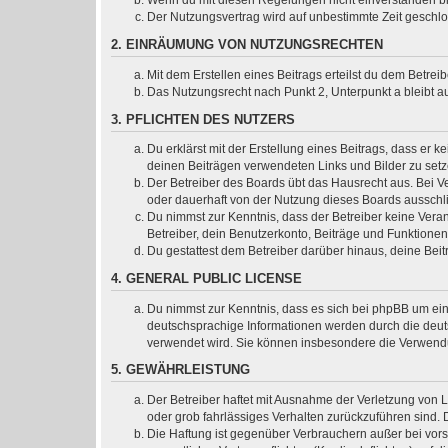
Wenn du mit diesen Regelungen nicht einverstanden bist
Der Nutzungsvertrag wird auf unbestimmte Zeit geschlo
2. EINRÄUMUNG VON NUTZUNGSRECHTEN
Mit dem Erstellen eines Beitrags erteilst du dem Betre
Das Nutzungsrecht nach Punkt 2, Unterpunkt a bleibt 
3. PFLICHTEN DES NUTZERS
Du erklärst mit der Erstellung eines Beitrags, dass er k
deinen Beiträgen verwendeten Links und Bilder zu set
Der Betreiber des Boards übt das Hausrecht aus. Bei 
oder dauerhaft von der Nutzung dieses Boards ausschli
Du nimmst zur Kenntnis, dass der Betreiber keine Verant
Betreiber, dein Benutzerkonto, Beiträge und Funktionen
Du gestattest dem Betreiber darüber hinaus, deine Bei
4. GENERAL PUBLIC LICENSE
Du nimmst zur Kenntnis, dass es sich bei phpBB um ein
deutschsprachige Informationen werden durch die deuts
verwendet wird. Sie können insbesondere die Verwendu
5. GEWÄHRLEISTUNG
Der Betreiber haftet mit Ausnahme der Verletzung von L
oder grob fahrlässiges Verhalten zurückzuführen sind.
Die Haftung ist gegenüber Verbrauchern außer bei vor