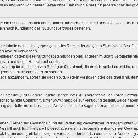
, so darfst du das Board nicht weiter nutzen. Für die Nutzung des Boards gelten je
ssen und kann von beiden Seiten ohne Einhaltung einer Frist jederzeit gekündigt 
iber ein einfaches, zeitlich und räumlich unbeschränktes und unentgeltliches Rech
auch nach Kündigung des Nutzungsvertrages bestehen.
eine Inhalte enthält, die gegen geltendes Recht oder die guten Sitten verstoßen. Du 
zen bzw. zu verwenden.
Verstößen gegen diese Nutzungsbedingungen oder anderer im Board veröffentlicht
eßen und dir ein Hausverbot erteilen.
wortung für die Inhalte von Beiträgen übernimmt, die er nicht selbst erstellt hat o
 jederzeit zu löschen oder zu sperren.
träge abzuändern, sofern sie gegen o. g. Regeln verstoßen oder geeignet sind, de
e unter der „
GNU General Public License v2
“ (GPL) bereitgestellten Foren-Softw
chsprachige Community unter www.phpbb.de zur Verfügung gestellt. Beide haben k
ng der Software für bestimmte Zwecke nicht untersagen oder auf Inhalte fremder 
eben, Körper und Gesundheit und der Verletzung wesentlicher Vertragspflichten (Kar
 Dies gilt auch für mittelbare Folgeschäden wie insbesondere entgangenen Gewinn.
sätzlichem oder grob fahrlässigem Verhalten oder bei Schäden aus der Verletzung