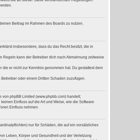
weils die an dieser Stelle veröffentlichten Regelungen.
werden.
t, deinen Beitrag im Rahmen des Boards zu nutzen.
erklärst insbesondere, dass du das Recht besitzt, die in
en Regeln kann der Betreiber dich nach Abmahnung zeitweise
der die er nicht zur Kenntnis genommen hat. Du gestattest dem
m Betreiber oder einem Dritten Schaden zuzufügen.
are von phpBB Limited (www.phpbb.com) handelt;
einen Einfluss auf die Art und Weise, wie die Software
Foren Einfluss nehmen.
dinalpflichten) nur für Schäden, die auf ein vorsätzliches
 von Leben, Körper und Gesundheit und der Verletzung