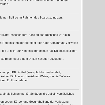
weils die an dieser Stelle veröffentlichten Regelungen.
werden.
t, deinen Beitrag im Rahmen des Boards zu nutzen.
erklärst insbesondere, dass du das Recht besitzt, die in
en Regeln kann der Betreiber dich nach Abmahnung zeitweise
der die er nicht zur Kenntnis genommen hat. Du gestattest dem
m Betreiber oder einem Dritten Schaden zuzufügen.
are von phpBB Limited (www.phpbb.com) handelt;
einen Einfluss auf die Art und Weise, wie die Software
Foren Einfluss nehmen.
dinalpflichten) nur für Schäden, die auf ein vorsätzliches
 von Leben, Körper und Gesundheit und der Verletzung