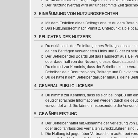
Wenn du mit diesen Regelungen nicht einverstanden bist
Der Nutzungsvertrag wird auf unbestimmte Zeit geschlo
2. EINRÄUMUNG VON NUTZUNGSRECHTEN
Mit dem Erstellen eines Beitrags erteilst du dem Betre
Das Nutzungsrecht nach Punkt 2, Unterpunkt a bleibt 
3. PFLICHTEN DES NUTZERS
Du erklärst mit der Erstellung eines Beitrags, dass er k
deinen Beiträgen verwendeten Links und Bilder zu set
Der Betreiber des Boards übt das Hausrecht aus. Bei 
oder dauerhaft von der Nutzung dieses Boards ausschli
Du nimmst zur Kenntnis, dass der Betreiber keine Verant
Betreiber, dein Benutzerkonto, Beiträge und Funktionen
Du gestattest dem Betreiber darüber hinaus, deine Bei
4. GENERAL PUBLIC LICENSE
Du nimmst zur Kenntnis, dass es sich bei phpBB um ein
deutschsprachige Informationen werden durch die deuts
verwendet wird. Sie können insbesondere die Verwendu
5. GEWÄHRLEISTUNG
Der Betreiber haftet mit Ausnahme der Verletzung von L
oder grob fahrlässiges Verhalten zurückzuführen sind.
Die Haftung ist gegenüber Verbrauchern außer bei vor