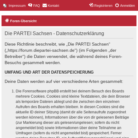
Impressum
FAQ
Kontakt
Registrieren
Anmelden
Foren-Übersicht
Die PARTEI Sachsen - Datenschutzerklärung
Diese Richtlinie beschreibt, wie „Die PARTEI Sachsen“
(„https://forum.diepartei-sachsen.de“) (im Folgenden „der
Betreiber“) die Daten verwendet, die während deines Foren-
Besuchs gesammelt werden.
UMFANG UND ART DER DATENSPEICHERUNG
Deine Daten werden auf vier verschiedene Arten gesammelt:
Die Forensoftware phpBB erstellt bei deinem Besuch des Boards
mehrere Cookies. Cookies sind kleine Textdateien, die dein Browser
als temporäre Dateien ablegt und die zwischen den einzelnen
Aufrufen des Boards erhalten bleiben. In diesen Cookies sind die
aktuelle ID deiner Sitzung (damit dir alle Seitenaufrufe zugeordnet
werden können), Informationen über die von dir gelesenen Beiträge
(zur Markierung dieser als gelesen/ungelesen; sofern du nicht
angemeldet bist) sowie Informationen über deine Teilnahme an
Umfragen (sofern du nicht angemeldet bist) gespeichert. Ferner