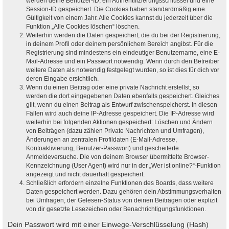
werden deine Benutzer-ID, ein Authentifizierungsschlüssel und eine
Session-ID gespeichert. Die Cookies haben standardmäßig eine
Gültigkeit von einem Jahr. Alle Cookies kannst du jederzeit über die
Funktion „Alle Cookies löschen“ löschen.
Weiterhin werden die Daten gespeichert, die du bei der Registrierung,
in deinem Profil oder deinem persönlichem Bereich angibst. Für die
Registrierung sind mindestens ein eindeutiger Benutzername, eine E-
Mail-Adresse und ein Passwort notwendig. Wenn durch den Betreiber
weitere Daten als notwendig festgelegt wurden, so ist dies für dich vor
deren Eingabe ersichtlich.
Wenn du einen Beitrag oder eine private Nachricht erstellst, so
werden die dort eingegebenen Daten ebenfalls gespeichert. Gleiches
gilt, wenn du einen Beitrag als Entwurf zwischenspeicherst. In diesen
Fällen wird auch deine IP-Adresse gespeichert. Die IP-Adresse wird
weiterhin bei folgenden Aktionen gespeichert: Löschen und Ändern
von Beiträgen (dazu zählen Private Nachrichten und Umfragen),
Änderungen an zentralen Profildaten (E-Mail-Adresse,
Kontoaktivierung, Benutzer-Passwort) und gescheiterte
Anmeldeversuche. Die von deinem Browser übermittelte Browser-
Kennzeichnung (User Agent) wird nur in der „Wer ist online?“-Funktion
angezeigt und nicht dauerhaft gespeichert.
Schließlich erfordern einzelne Funktionen des Boards, dass weitere
Daten gespeichert werden. Dazu gehören dein Abstimmungsverhalten
bei Umfragen, der Gelesen-Status von deinen Beiträgen oder explizit
von dir gesetzte Lesezeichen oder Benachrichtigungsfunktionen.
Dein Passwort wird mit einer Einwege-Verschlüsselung (Hash)