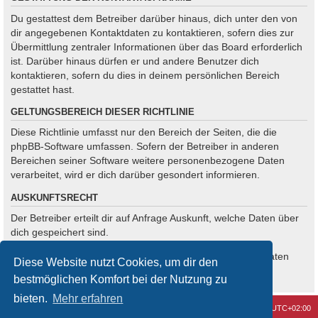
Du gestattest dem Betreiber darüber hinaus, dich unter den von
dir angegebenen Kontaktdaten zu kontaktieren, sofern dies zur
Übermittlung zentraler Informationen über das Board erforderlich
ist. Darüber hinaus dürfen er und andere Benutzer dich
kontaktieren, sofern du dies in deinem persönlichen Bereich
gestattet hast.
GELTUNGSBEREICH DIESER RICHTLINIE
Diese Richtlinie umfasst nur den Bereich der Seiten, die die
phpBB-Software umfassen. Sofern der Betreiber in anderen
Bereichen seiner Software weitere personenbezogene Daten
verarbeitet, wird er dich darüber gesondert informieren.
AUSKUNFTSRECHT
Der Betreiber erteilt dir auf Anfrage Auskunft, welche Daten über
dich gespeichert sind.
Du kannst jederzeit die Löschung bzw. Sperrung deiner Daten
Diese Website nutzt Cookies, um dir den
verlangen. Kontaktiere hierzu bitte den Betreiber.
bestmöglichen Komfort bei der Nutzung zu
bieten.
Mehr erfahren
Kontakt
Alle Cookies löschen
Alle Zeiten sind
UTC+02:00