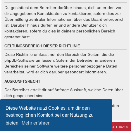
Du gestattest dem Betreiber darüber hinaus, dich unter den von
dir angegebenen Kontaktdaten zu kontaktieren, sofern dies zur
Übermittlung zentraler Informationen über das Board erforderlich
ist. Darüber hinaus dürfen er und andere Benutzer dich
kontaktieren, sofern du dies in deinem persönlichen Bereich
gestattet hast.
GELTUNGSBEREICH DIESER RICHTLINIE
Diese Richtlinie umfasst nur den Bereich der Seiten, die die
phpBB-Software umfassen. Sofern der Betreiber in anderen
Bereichen seiner Software weitere personenbezogene Daten
verarbeitet, wird er dich darüber gesondert informieren.
AUSKUNFTSRECHT
Der Betreiber erteilt dir auf Anfrage Auskunft, welche Daten über
dich gespeichert sind.
Du kannst jederzeit die Löschung bzw. Sperrung deiner Daten
Diese Website nutzt Cookies, um dir den
verlangen. Kontaktiere hierzu bitte den Betreiber.
bestmöglichen Komfort bei der Nutzung zu
bieten.
Mehr erfahren
Kontakt
Alle Cookies löschen
Alle Zeiten sind
UTC+02:00