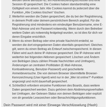
werden deine Benutzer-ID, ein Authentifizierungsschlüssel und eine
Session-ID gespeichert. Die Cookies haben standardmäßig eine
Gültigkeit von einem Jahr. Alle Cookies kannst du jederzeit über die
Funktion „Alle Cookies löschen“ löschen.
Weiterhin werden die Daten gespeichert, die du bei der Registrierung,
in deinem Profil oder deinem persönlichem Bereich angibst. Für die
Registrierung sind mindestens ein eindeutiger Benutzername, eine E-
Mail-Adresse und ein Passwort notwendig. Wenn durch den Betreiber
weitere Daten als notwendig festgelegt wurden, so ist dies für dich vor
deren Eingabe ersichtlich.
Wenn du einen Beitrag oder eine private Nachricht erstellst, so
werden die dort eingegebenen Daten ebenfalls gespeichert. Gleiches
gilt, wenn du einen Beitrag als Entwurf zwischenspeicherst. In diesen
Fällen wird auch deine IP-Adresse gespeichert. Die IP-Adresse wird
weiterhin bei folgenden Aktionen gespeichert: Löschen und Ändern
von Beiträgen (dazu zählen Private Nachrichten und Umfragen),
Änderungen an zentralen Profildaten (E-Mail-Adresse,
Kontoaktivierung, Benutzer-Passwort) und gescheiterte
Anmeldeversuche. Die von deinem Browser übermittelte Browser-
Kennzeichnung (User Agent) wird nur in der „Wer ist online?“-Funktion
angezeigt und nicht dauerhaft gespeichert.
Schließlich erfordern einzelne Funktionen des Boards, dass weitere
Daten gespeichert werden. Dazu gehören dein Abstimmungsverhalten
bei Umfragen, der Gelesen-Status von deinen Beiträgen oder explizit
von dir gesetzte Lesezeichen oder Benachrichtigungsfunktionen.
Dein Passwort wird mit einer Einwege-Verschlüsselung (Hash)