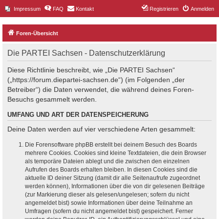
Impressum
FAQ
Kontakt
Registrieren
Anmelden
Foren-Übersicht
Die PARTEI Sachsen - Datenschutzerklärung
Diese Richtlinie beschreibt, wie „Die PARTEI Sachsen“
(„https://forum.diepartei-sachsen.de“) (im Folgenden „der
Betreiber“) die Daten verwendet, die während deines Foren-
Besuchs gesammelt werden.
UMFANG UND ART DER DATENSPEICHERUNG
Deine Daten werden auf vier verschiedene Arten gesammelt:
Die Forensoftware phpBB erstellt bei deinem Besuch des Boards
mehrere Cookies. Cookies sind kleine Textdateien, die dein Browser
als temporäre Dateien ablegt und die zwischen den einzelnen
Aufrufen des Boards erhalten bleiben. In diesen Cookies sind die
aktuelle ID deiner Sitzung (damit dir alle Seitenaufrufe zugeordnet
werden können), Informationen über die von dir gelesenen Beiträge
(zur Markierung dieser als gelesen/ungelesen; sofern du nicht
angemeldet bist) sowie Informationen über deine Teilnahme an
Umfragen (sofern du nicht angemeldet bist) gespeichert. Ferner