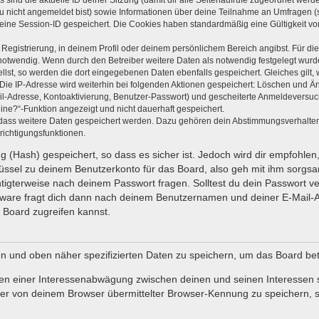
s sind die aktuelle ID deiner Sitzung (damit dir alle Seitenaufrufe zugeordnet wer
du nicht angemeldet bist) sowie Informationen über deine Teilnahme an Umfragen (s
 eine Session-ID gespeichert. Die Cookies haben standardmäßig eine Gültigkeit von
 Registrierung, in deinem Profil oder deinem persönlichem Bereich angibst. Für di
wendig. Wenn durch den Betreiber weitere Daten als notwendig festgelegt wurden, 
ellst, so werden die dort eingegebenen Daten ebenfalls gespeichert. Gleiches gilt,
 Die IP-Adresse wird weiterhin bei folgenden Aktionen gespeichert: Löschen und Ä
il-Adresse, Kontoaktivierung, Benutzer-Passwort) und gescheiterte Anmeldeversuc
line?“-Funktion angezeigt und nicht dauerhaft gespeichert.
, dass weitere Daten gespeichert werden. Dazu gehören dein Abstimmungsverhalte
richtigungsfunktionen.
 (Hash) gespeichert, so dass es sicher ist. Jedoch wird dir empfohlen,
ssel zu deinem Benutzerkonto für das Board, also geh mit ihm sorgsa
chtigterweise nach deinem Passwort fragen. Solltest du dein Passwort 
ware fragt dich dann nach deinem Benutzernamen und deiner E-Mail-A
 Board zugreifen kannst.
en und oben näher spezifizierten Daten zu speichern, um das Board be
men einer Interessenabwägung zwischen deinen und seinen Interessen so
r von deinem Browser übermittelter Browser-Kennung zu speichern, s