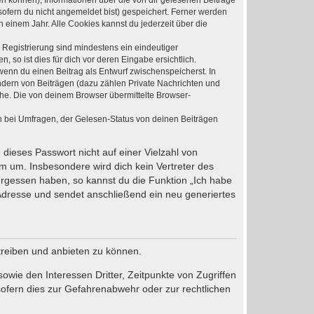
den können), Informationen über die von dir gelesenen Beiträge
ofern du nicht angemeldet bist) gespeichert. Ferner werden
 einem Jahr. Alle Cookies kannst du jederzeit über die
e Registrierung sind mindestens ein eindeutiger
so ist dies für dich vor deren Eingabe ersichtlich.
 wenn du einen Beitrag als Entwurf zwischenspeicherst. In
ndern von Beiträgen (dazu zählen Private Nachrichten und
he. Die von deinem Browser übermittelte Browser-
n bei Umfragen, der Gelesen-Status von deinen Beiträgen
 dieses Passwort nicht auf einer Vielzahl von
m um. Insbesondere wird dich kein Vertreter des
vergessen haben, so kannst du die Funktion „Ich habe
dresse und sendet anschließend ein neu generiertes
treiben und anbieten zu können.
wie den Interessen Dritter, Zeitpunkte von Zugriffen
ofern dies zur Gefahrenabwehr oder zur rechtlichen