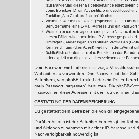
Aufrufen des Boards erhalten bleiben. In diesen Cookie
(zur Markierung dieser als gelesen/ungelesen; sofern 
deine Benutzer-ID, ein Authentifizierungsschlüssel und
Funktion „Alle Cookies löschen“ löschen.
Weiterhin werden die Daten gespeichert, die du bei der
Benutzername, eine E-Mail-Adresse und ein Passwort not
Wenn du einen Beitrag oder eine private Nachricht erst
diesen Fällen wird auch deine IP-Adresse gespeichert.
Umfragen), Änderungen an zentralen Profildaten (E-Ma
Kennzeichnung (User Agent) wird nur in der „Wer ist on
Schließlich erfordern einzelne Funktionen des Boards
oder explizit von dir gesetzte Lesezeichen oder Benach
Dein Passwort wird mit einer Einwege-Verschlüsselung
Webseiten zu verwenden. Das Passwort ist dein Schlü
Betreibers, von phpBB Limited oder ein Dritter bere
mein Passwort vergessen“ benutzen. Die phpBB-Soft
Passwort an diese Adresse, mit dem du dann auf das
GESTATTUNG DER DATENSPEICHERUNG
Du gestattest dem Betreiber, die von dir eingegeben
Darüber hinaus ist der Betreiber berechtigt, im Rah
und Aktionen zusammen mit deiner IP-Adresse und de
Nachverfolgbarkeit notwendig ist.