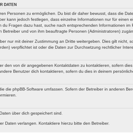
R DATEN
en Personen zu ermöglichen. Du bist dir daher bewusst, dass die Daten 
iber kann jedoch festlegen, dass einzelne Informationen nur für einen e
nn du Fragen dazu hast, suche nach entsprechenden Informationen im F
en Betreiber und von ihm beauftragte Personen (Administratoren) zugän
er nur mit deiner Zustimmung an Dritte weitergeben. Dies gilt nicht, 
en) verpflichtet ist oder die Daten zur Durchsetzung rechtlicher Intere
ter den von dir angegebenen Kontaktdaten zu kontaktieren, sofern dies
andere Benutzer dich kontaktieren, sofern du dies in deinem persönlich
, die die phpBB-Software umfassen. Sofern der Betreiber in anderen B
ormieren.
 Daten über dich gespeichert sind.
r Daten verlangen. Kontaktiere hierzu bitte den Betreiber.