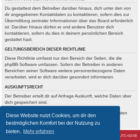
Du gestattest dem Betreiber darüber hinaus, dich unter den von
dir angegebenen Kontaktdaten zu kontaktieren, sofern dies zur
Übermittlung zentraler Informationen über das Board erforderlich
ist. Darüber hinaus dürfen er und andere Benutzer dich
kontaktieren, sofern du dies in deinem persönlichen Bereich
gestattet hast.
GELTUNGSBEREICH DIESER RICHTLINIE
Diese Richtlinie umfasst nur den Bereich der Seiten, die die
phpBB-Software umfassen. Sofern der Betreiber in anderen
Bereichen seiner Software weitere personenbezogene Daten
verarbeitet, wird er dich darüber gesondert informieren.
AUSKUNFTSRECHT
Der Betreiber erteilt dir auf Anfrage Auskunft, welche Daten über
dich gespeichert sind.
Du kannst jederzeit die Löschung bzw. Sperrung deiner Daten
Diese Website nutzt Cookies, um dir den
verlangen. Kontaktiere hierzu bitte den Betreiber.
bestmöglichen Komfort bei der Nutzung zu
bieten.
Mehr erfahren
Kontakt
Alle Cookies löschen
Alle Zeiten sind
UTC+02:00