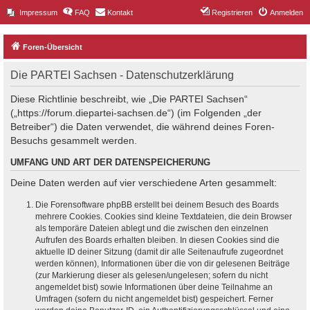
Impressum
FAQ
Kontakt
Registrieren
Anmelden
Foren-Übersicht
Die PARTEI Sachsen - Datenschutzerklärung
Diese Richtlinie beschreibt, wie „Die PARTEI Sachsen“
(„https://forum.diepartei-sachsen.de“) (im Folgenden „der
Betreiber“) die Daten verwendet, die während deines Foren-
Besuchs gesammelt werden.
UMFANG UND ART DER DATENSPEICHERUNG
Deine Daten werden auf vier verschiedene Arten gesammelt:
Die Forensoftware phpBB erstellt bei deinem Besuch des Boards
mehrere Cookies. Cookies sind kleine Textdateien, die dein Browser
als temporäre Dateien ablegt und die zwischen den einzelnen
Aufrufen des Boards erhalten bleiben. In diesen Cookies sind die
aktuelle ID deiner Sitzung (damit dir alle Seitenaufrufe zugeordnet
werden können), Informationen über die von dir gelesenen Beiträge
(zur Markierung dieser als gelesen/ungelesen; sofern du nicht
angemeldet bist) sowie Informationen über deine Teilnahme an
Umfragen (sofern du nicht angemeldet bist) gespeichert. Ferner