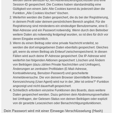
werden deine Benutzer-ID, ein Authentifizierungsschlüssel und eine
Session-ID gespeichert. Die Cookies haben standardmäßig eine
Gültigkeit von einem Jahr. Alle Cookies kannst du jederzeit über die
Funktion „Alle Cookies löschen“ löschen.
Weiterhin werden die Daten gespeichert, die du bei der Registrierung,
in deinem Profil oder deinem persönlichem Bereich angibst. Für die
Registrierung sind mindestens ein eindeutiger Benutzername, eine E-
Mail-Adresse und ein Passwort notwendig. Wenn durch den Betreiber
weitere Daten als notwendig festgelegt wurden, so ist dies für dich vor
deren Eingabe ersichtlich.
Wenn du einen Beitrag oder eine private Nachricht erstellst, so
werden die dort eingegebenen Daten ebenfalls gespeichert. Gleiches
gilt, wenn du einen Beitrag als Entwurf zwischenspeicherst. In diesen
Fällen wird auch deine IP-Adresse gespeichert. Die IP-Adresse wird
weiterhin bei folgenden Aktionen gespeichert: Löschen und Ändern
von Beiträgen (dazu zählen Private Nachrichten und Umfragen),
Änderungen an zentralen Profildaten (E-Mail-Adresse,
Kontoaktivierung, Benutzer-Passwort) und gescheiterte
Anmeldeversuche. Die von deinem Browser übermittelte Browser-
Kennzeichnung (User Agent) wird nur in der „Wer ist online?“-Funktion
angezeigt und nicht dauerhaft gespeichert.
Schließlich erfordern einzelne Funktionen des Boards, dass weitere
Daten gespeichert werden. Dazu gehören dein Abstimmungsverhalten
bei Umfragen, der Gelesen-Status von deinen Beiträgen oder explizit
von dir gesetzte Lesezeichen oder Benachrichtigungsfunktionen.
Dein Passwort wird mit einer Einwege-Verschlüsselung (Hash)