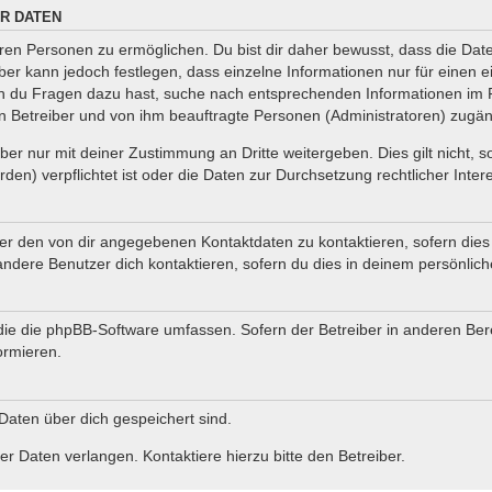
R DATEN
en Personen zu ermöglichen. Du bist dir daher bewusst, dass die Daten 
iber kann jedoch festlegen, dass einzelne Informationen nur für einen e
nn du Fragen dazu hast, suche nach entsprechenden Informationen im F
en Betreiber und von ihm beauftragte Personen (Administratoren) zugän
er nur mit deiner Zustimmung an Dritte weitergeben. Dies gilt nicht, 
en) verpflichtet ist oder die Daten zur Durchsetzung rechtlicher Intere
ter den von dir angegebenen Kontaktdaten zu kontaktieren, sofern dies
andere Benutzer dich kontaktieren, sofern du dies in deinem persönlich
, die die phpBB-Software umfassen. Sofern der Betreiber in anderen B
ormieren.
 Daten über dich gespeichert sind.
r Daten verlangen. Kontaktiere hierzu bitte den Betreiber.