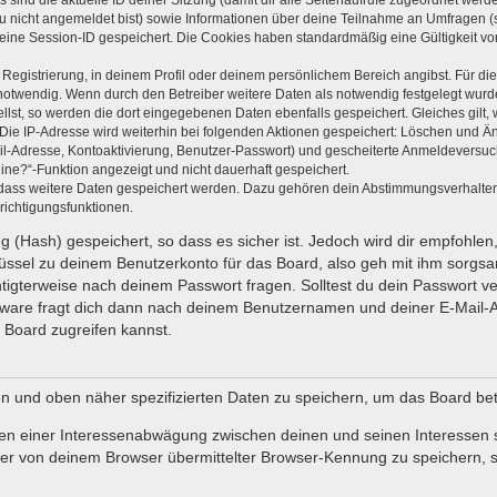
s sind die aktuelle ID deiner Sitzung (damit dir alle Seitenaufrufe zugeordnet wer
du nicht angemeldet bist) sowie Informationen über deine Teilnahme an Umfragen (s
 eine Session-ID gespeichert. Die Cookies haben standardmäßig eine Gültigkeit von
 Registrierung, in deinem Profil oder deinem persönlichem Bereich angibst. Für di
wendig. Wenn durch den Betreiber weitere Daten als notwendig festgelegt wurden, 
ellst, so werden die dort eingegebenen Daten ebenfalls gespeichert. Gleiches gilt,
 Die IP-Adresse wird weiterhin bei folgenden Aktionen gespeichert: Löschen und Ä
il-Adresse, Kontoaktivierung, Benutzer-Passwort) und gescheiterte Anmeldeversuc
line?“-Funktion angezeigt und nicht dauerhaft gespeichert.
, dass weitere Daten gespeichert werden. Dazu gehören dein Abstimmungsverhalte
richtigungsfunktionen.
 (Hash) gespeichert, so dass es sicher ist. Jedoch wird dir empfohlen,
ssel zu deinem Benutzerkonto für das Board, also geh mit ihm sorgsa
chtigterweise nach deinem Passwort fragen. Solltest du dein Passwort 
ware fragt dich dann nach deinem Benutzernamen und deiner E-Mail-A
 Board zugreifen kannst.
en und oben näher spezifizierten Daten zu speichern, um das Board be
men einer Interessenabwägung zwischen deinen und seinen Interessen so
r von deinem Browser übermittelter Browser-Kennung zu speichern, s