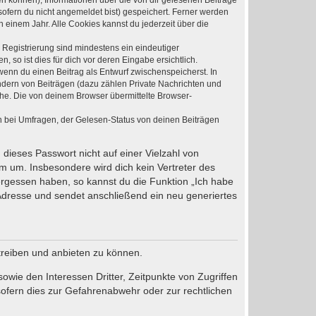
den können), Informationen über die von dir gelesenen Beiträge
ofern du nicht angemeldet bist) gespeichert. Ferner werden
 einem Jahr. Alle Cookies kannst du jederzeit über die
e Registrierung sind mindestens ein eindeutiger
so ist dies für dich vor deren Eingabe ersichtlich.
 wenn du einen Beitrag als Entwurf zwischenspeicherst. In
ndern von Beiträgen (dazu zählen Private Nachrichten und
he. Die von deinem Browser übermittelte Browser-
n bei Umfragen, der Gelesen-Status von deinen Beiträgen
 dieses Passwort nicht auf einer Vielzahl von
m um. Insbesondere wird dich kein Vertreter des
vergessen haben, so kannst du die Funktion „Ich habe
dresse und sendet anschließend ein neu generiertes
treiben und anbieten zu können.
wie den Interessen Dritter, Zeitpunkte von Zugriffen
ofern dies zur Gefahrenabwehr oder zur rechtlichen