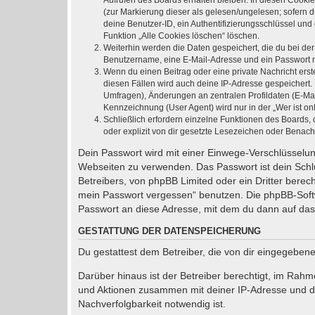
Aufrufen des Boards erhalten bleiben. In diesen Cookie
(zur Markierung dieser als gelesen/ungelesen; sofern 
deine Benutzer-ID, ein Authentifizierungsschlüssel und
Funktion „Alle Cookies löschen“ löschen.
Weiterhin werden die Daten gespeichert, die du bei der
Benutzername, eine E-Mail-Adresse und ein Passwort not
Wenn du einen Beitrag oder eine private Nachricht erst
diesen Fällen wird auch deine IP-Adresse gespeichert.
Umfragen), Änderungen an zentralen Profildaten (E-Ma
Kennzeichnung (User Agent) wird nur in der „Wer ist on
Schließlich erfordern einzelne Funktionen des Boards
oder explizit von dir gesetzte Lesezeichen oder Benach
Dein Passwort wird mit einer Einwege-Verschlüsselung
Webseiten zu verwenden. Das Passwort ist dein Schlü
Betreibers, von phpBB Limited oder ein Dritter bere
mein Passwort vergessen“ benutzen. Die phpBB-Soft
Passwort an diese Adresse, mit dem du dann auf das
GESTATTUNG DER DATENSPEICHERUNG
Du gestattest dem Betreiber, die von dir eingegeben
Darüber hinaus ist der Betreiber berechtigt, im Rah
und Aktionen zusammen mit deiner IP-Adresse und de
Nachverfolgbarkeit notwendig ist.