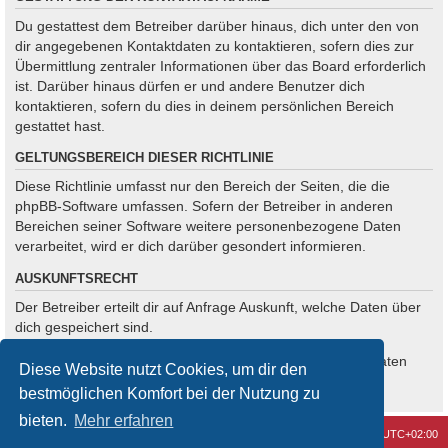
Du gestattest dem Betreiber darüber hinaus, dich unter den von
dir angegebenen Kontaktdaten zu kontaktieren, sofern dies zur
Übermittlung zentraler Informationen über das Board erforderlich
ist. Darüber hinaus dürfen er und andere Benutzer dich
kontaktieren, sofern du dies in deinem persönlichen Bereich
gestattet hast.
GELTUNGSBEREICH DIESER RICHTLINIE
Diese Richtlinie umfasst nur den Bereich der Seiten, die die
phpBB-Software umfassen. Sofern der Betreiber in anderen
Bereichen seiner Software weitere personenbezogene Daten
verarbeitet, wird er dich darüber gesondert informieren.
AUSKUNFTSRECHT
Der Betreiber erteilt dir auf Anfrage Auskunft, welche Daten über
dich gespeichert sind.
Du kannst jederzeit die Löschung bzw. Sperrung deiner Daten
Diese Website nutzt Cookies, um dir den
verlangen. Kontaktiere hierzu bitte den Betreiber.
bestmöglichen Komfort bei der Nutzung zu
bieten.
Mehr erfahren
Kontakt
Alle Cookies löschen
Alle Zeiten sind
UTC+02:00