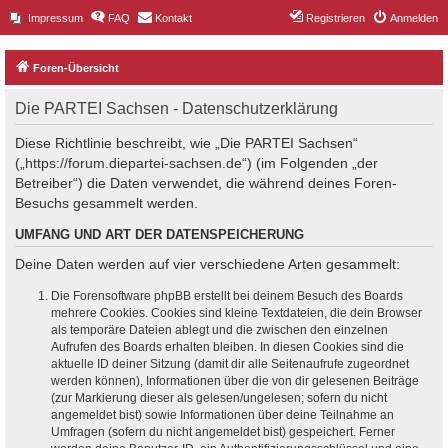
Impressum
FAQ
Kontakt
Registrieren
Anmelden
Foren-Übersicht
Die PARTEI Sachsen - Datenschutzerklärung
Diese Richtlinie beschreibt, wie „Die PARTEI Sachsen“
(„https://forum.diepartei-sachsen.de“) (im Folgenden „der
Betreiber“) die Daten verwendet, die während deines Foren-
Besuchs gesammelt werden.
UMFANG UND ART DER DATENSPEICHERUNG
Deine Daten werden auf vier verschiedene Arten gesammelt:
Die Forensoftware phpBB erstellt bei deinem Besuch des Boards
mehrere Cookies. Cookies sind kleine Textdateien, die dein Browser
als temporäre Dateien ablegt und die zwischen den einzelnen
Aufrufen des Boards erhalten bleiben. In diesen Cookies sind die
aktuelle ID deiner Sitzung (damit dir alle Seitenaufrufe zugeordnet
werden können), Informationen über die von dir gelesenen Beiträge
(zur Markierung dieser als gelesen/ungelesen; sofern du nicht
angemeldet bist) sowie Informationen über deine Teilnahme an
Umfragen (sofern du nicht angemeldet bist) gespeichert. Ferner