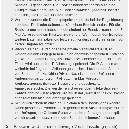
werden deine Benutzer-ID, ein Authentifizierungsschlüssel und eine
Session-ID gespeichert. Die Cookies haben standardmäßig eine
Gültigkeit von einem Jahr. Alle Cookies kannst du jederzeit über die
Funktion „Alle Cookies löschen“ löschen.
Weiterhin werden die Daten gespeichert, die du bei der Registrierung,
in deinem Profil oder deinem persönlichem Bereich angibst. Für die
Registrierung sind mindestens ein eindeutiger Benutzername, eine E-
Mail-Adresse und ein Passwort notwendig. Wenn durch den Betreiber
weitere Daten als notwendig festgelegt wurden, so ist dies für dich vor
deren Eingabe ersichtlich.
Wenn du einen Beitrag oder eine private Nachricht erstellst, so
werden die dort eingegebenen Daten ebenfalls gespeichert. Gleiches
gilt, wenn du einen Beitrag als Entwurf zwischenspeicherst. In diesen
Fällen wird auch deine IP-Adresse gespeichert. Die IP-Adresse wird
weiterhin bei folgenden Aktionen gespeichert: Löschen und Ändern
von Beiträgen (dazu zählen Private Nachrichten und Umfragen),
Änderungen an zentralen Profildaten (E-Mail-Adresse,
Kontoaktivierung, Benutzer-Passwort) und gescheiterte
Anmeldeversuche. Die von deinem Browser übermittelte Browser-
Kennzeichnung (User Agent) wird nur in der „Wer ist online?“-Funktion
angezeigt und nicht dauerhaft gespeichert.
Schließlich erfordern einzelne Funktionen des Boards, dass weitere
Daten gespeichert werden. Dazu gehören dein Abstimmungsverhalten
bei Umfragen, der Gelesen-Status von deinen Beiträgen oder explizit
von dir gesetzte Lesezeichen oder Benachrichtigungsfunktionen.
Dein Passwort wird mit einer Einwege-Verschlüsselung (Hash)