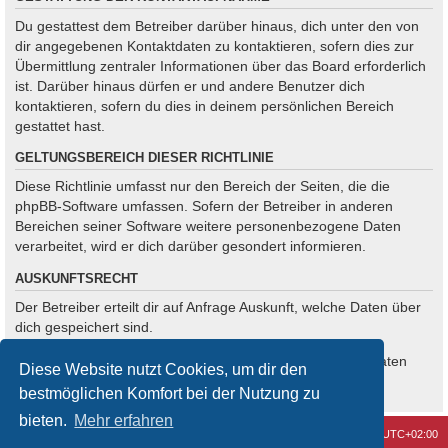
Du gestattest dem Betreiber darüber hinaus, dich unter den von
dir angegebenen Kontaktdaten zu kontaktieren, sofern dies zur
Übermittlung zentraler Informationen über das Board erforderlich
ist. Darüber hinaus dürfen er und andere Benutzer dich
kontaktieren, sofern du dies in deinem persönlichen Bereich
gestattet hast.
GELTUNGSBEREICH DIESER RICHTLINIE
Diese Richtlinie umfasst nur den Bereich der Seiten, die die
phpBB-Software umfassen. Sofern der Betreiber in anderen
Bereichen seiner Software weitere personenbezogene Daten
verarbeitet, wird er dich darüber gesondert informieren.
AUSKUNFTSRECHT
Der Betreiber erteilt dir auf Anfrage Auskunft, welche Daten über
dich gespeichert sind.
Du kannst jederzeit die Löschung bzw. Sperrung deiner Daten
Diese Website nutzt Cookies, um dir den
verlangen. Kontaktiere hierzu bitte den Betreiber.
bestmöglichen Komfort bei der Nutzung zu
bieten.
Mehr erfahren
Kontakt
Alle Cookies löschen
Alle Zeiten sind
UTC+02:00