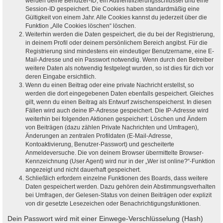
werden deine Benutzer-ID, ein Authentifizierungsschlüssel und eine
Session-ID gespeichert. Die Cookies haben standardmäßig eine
Gültigkeit von einem Jahr. Alle Cookies kannst du jederzeit über die
Funktion „Alle Cookies löschen“ löschen.
Weiterhin werden die Daten gespeichert, die du bei der Registrierung,
in deinem Profil oder deinem persönlichem Bereich angibst. Für die
Registrierung sind mindestens ein eindeutiger Benutzername, eine E-
Mail-Adresse und ein Passwort notwendig. Wenn durch den Betreiber
weitere Daten als notwendig festgelegt wurden, so ist dies für dich vor
deren Eingabe ersichtlich.
Wenn du einen Beitrag oder eine private Nachricht erstellst, so
werden die dort eingegebenen Daten ebenfalls gespeichert. Gleiches
gilt, wenn du einen Beitrag als Entwurf zwischenspeicherst. In diesen
Fällen wird auch deine IP-Adresse gespeichert. Die IP-Adresse wird
weiterhin bei folgenden Aktionen gespeichert: Löschen und Ändern
von Beiträgen (dazu zählen Private Nachrichten und Umfragen),
Änderungen an zentralen Profildaten (E-Mail-Adresse,
Kontoaktivierung, Benutzer-Passwort) und gescheiterte
Anmeldeversuche. Die von deinem Browser übermittelte Browser-
Kennzeichnung (User Agent) wird nur in der „Wer ist online?“-Funktion
angezeigt und nicht dauerhaft gespeichert.
Schließlich erfordern einzelne Funktionen des Boards, dass weitere
Daten gespeichert werden. Dazu gehören dein Abstimmungsverhalten
bei Umfragen, der Gelesen-Status von deinen Beiträgen oder explizit
von dir gesetzte Lesezeichen oder Benachrichtigungsfunktionen.
Dein Passwort wird mit einer Einwege-Verschlüsselung (Hash)