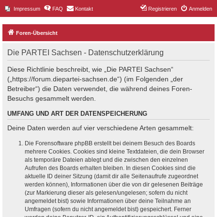
Impressum
FAQ
Kontakt
Registrieren
Anmelden
Foren-Übersicht
Die PARTEI Sachsen - Datenschutzerklärung
Diese Richtlinie beschreibt, wie „Die PARTEI Sachsen“
(„https://forum.diepartei-sachsen.de“) (im Folgenden „der
Betreiber“) die Daten verwendet, die während deines Foren-
Besuchs gesammelt werden.
UMFANG UND ART DER DATENSPEICHERUNG
Deine Daten werden auf vier verschiedene Arten gesammelt:
Die Forensoftware phpBB erstellt bei deinem Besuch des Boards
mehrere Cookies. Cookies sind kleine Textdateien, die dein Browser
als temporäre Dateien ablegt und die zwischen den einzelnen
Aufrufen des Boards erhalten bleiben. In diesen Cookies sind die
aktuelle ID deiner Sitzung (damit dir alle Seitenaufrufe zugeordnet
werden können), Informationen über die von dir gelesenen Beiträge
(zur Markierung dieser als gelesen/ungelesen; sofern du nicht
angemeldet bist) sowie Informationen über deine Teilnahme an
Umfragen (sofern du nicht angemeldet bist) gespeichert. Ferner