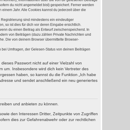
den können), Informationen über die von dir gelesenen Beiträge
ofern du nicht angemeldet bist) gespeichert. Ferner werden
 einem Jahr. Alle Cookies kannst du jederzeit über die
e Registrierung sind mindestens ein eindeutiger
so ist dies für dich vor deren Eingabe ersichtlich.
 wenn du einen Beitrag als Entwurf zwischenspeicherst. In
ndern von Beiträgen (dazu zählen Private Nachrichten und
he. Die von deinem Browser übermittelte Browser-
n bei Umfragen, der Gelesen-Status von deinen Beiträgen
 dieses Passwort nicht auf einer Vielzahl von
m um. Insbesondere wird dich kein Vertreter des
vergessen haben, so kannst du die Funktion „Ich habe
dresse und sendet anschließend ein neu generiertes
treiben und anbieten zu können.
wie den Interessen Dritter, Zeitpunkte von Zugriffen
ofern dies zur Gefahrenabwehr oder zur rechtlichen