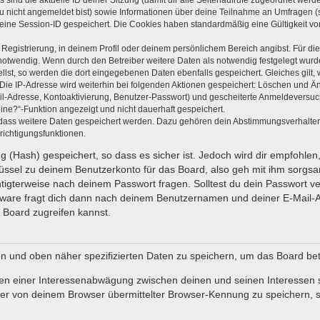
s sind die aktuelle ID deiner Sitzung (damit dir alle Seitenaufrufe zugeordnet wer
du nicht angemeldet bist) sowie Informationen über deine Teilnahme an Umfragen (s
 eine Session-ID gespeichert. Die Cookies haben standardmäßig eine Gültigkeit von
 Registrierung, in deinem Profil oder deinem persönlichem Bereich angibst. Für di
wendig. Wenn durch den Betreiber weitere Daten als notwendig festgelegt wurden, 
ellst, so werden die dort eingegebenen Daten ebenfalls gespeichert. Gleiches gilt,
 Die IP-Adresse wird weiterhin bei folgenden Aktionen gespeichert: Löschen und Ä
il-Adresse, Kontoaktivierung, Benutzer-Passwort) und gescheiterte Anmeldeversuc
line?“-Funktion angezeigt und nicht dauerhaft gespeichert.
, dass weitere Daten gespeichert werden. Dazu gehören dein Abstimmungsverhalte
richtigungsfunktionen.
 (Hash) gespeichert, so dass es sicher ist. Jedoch wird dir empfohlen,
ssel zu deinem Benutzerkonto für das Board, also geh mit ihm sorgsa
chtigterweise nach deinem Passwort fragen. Solltest du dein Passwort 
ware fragt dich dann nach deinem Benutzernamen und deiner E-Mail-A
 Board zugreifen kannst.
en und oben näher spezifizierten Daten zu speichern, um das Board be
men einer Interessenabwägung zwischen deinen und seinen Interessen so
r von deinem Browser übermittelter Browser-Kennung zu speichern, s