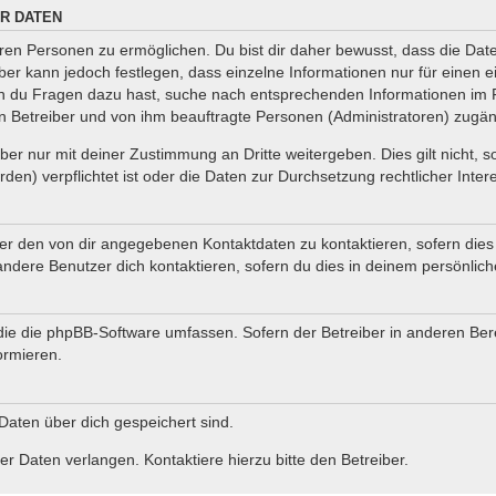
R DATEN
en Personen zu ermöglichen. Du bist dir daher bewusst, dass die Daten 
iber kann jedoch festlegen, dass einzelne Informationen nur für einen e
nn du Fragen dazu hast, suche nach entsprechenden Informationen im F
en Betreiber und von ihm beauftragte Personen (Administratoren) zugän
er nur mit deiner Zustimmung an Dritte weitergeben. Dies gilt nicht, 
en) verpflichtet ist oder die Daten zur Durchsetzung rechtlicher Intere
ter den von dir angegebenen Kontaktdaten zu kontaktieren, sofern dies
andere Benutzer dich kontaktieren, sofern du dies in deinem persönlich
, die die phpBB-Software umfassen. Sofern der Betreiber in anderen B
ormieren.
 Daten über dich gespeichert sind.
r Daten verlangen. Kontaktiere hierzu bitte den Betreiber.