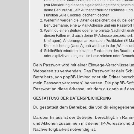
Aufrufen des Boards erhalten bleiben. In diesen Cookie
(zur Markierung dieser als gelesen/ungelesen; sofern 
deine Benutzer-ID, ein Authentifizierungsschlüssel und
Funktion „Alle Cookies löschen“ löschen.
Weiterhin werden die Daten gespeichert, die du bei der
Benutzername, eine E-Mail-Adresse und ein Passwort not
Wenn du einen Beitrag oder eine private Nachricht erst
diesen Fällen wird auch deine IP-Adresse gespeichert.
Umfragen), Änderungen an zentralen Profildaten (E-Ma
Kennzeichnung (User Agent) wird nur in der „Wer ist on
Schließlich erfordern einzelne Funktionen des Boards
oder explizit von dir gesetzte Lesezeichen oder Benach
Dein Passwort wird mit einer Einwege-Verschlüsselung
Webseiten zu verwenden. Das Passwort ist dein Schlü
Betreibers, von phpBB Limited oder ein Dritter bere
mein Passwort vergessen“ benutzen. Die phpBB-Soft
Passwort an diese Adresse, mit dem du dann auf das
GESTATTUNG DER DATENSPEICHERUNG
Du gestattest dem Betreiber, die von dir eingegeben
Darüber hinaus ist der Betreiber berechtigt, im Rah
und Aktionen zusammen mit deiner IP-Adresse und de
Nachverfolgbarkeit notwendig ist.