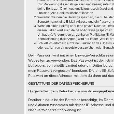
Aufrufen des Boards erhalten bleiben. In diesen Cookie
(zur Markierung dieser als gelesen/ungelesen; sofern 
deine Benutzer-ID, ein Authentifizierungsschlüssel und
Funktion „Alle Cookies löschen“ löschen.
Weiterhin werden die Daten gespeichert, die du bei der
Benutzername, eine E-Mail-Adresse und ein Passwort not
Wenn du einen Beitrag oder eine private Nachricht erst
diesen Fällen wird auch deine IP-Adresse gespeichert.
Umfragen), Änderungen an zentralen Profildaten (E-Ma
Kennzeichnung (User Agent) wird nur in der „Wer ist on
Schließlich erfordern einzelne Funktionen des Boards
oder explizit von dir gesetzte Lesezeichen oder Benach
Dein Passwort wird mit einer Einwege-Verschlüsselung
Webseiten zu verwenden. Das Passwort ist dein Schlü
Betreibers, von phpBB Limited oder ein Dritter bere
mein Passwort vergessen“ benutzen. Die phpBB-Soft
Passwort an diese Adresse, mit dem du dann auf das
GESTATTUNG DER DATENSPEICHERUNG
Du gestattest dem Betreiber, die von dir eingegeben
Darüber hinaus ist der Betreiber berechtigt, im Rah
und Aktionen zusammen mit deiner IP-Adresse und de
Nachverfolgbarkeit notwendig ist.