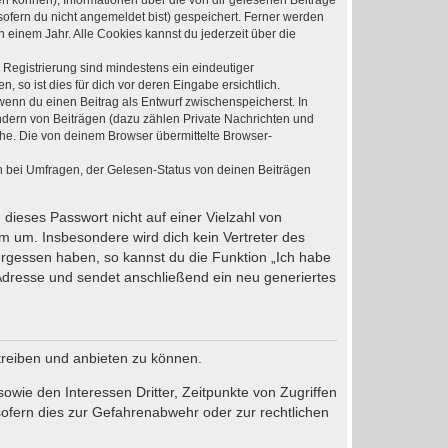
den können), Informationen über die von dir gelesenen Beiträge
ofern du nicht angemeldet bist) gespeichert. Ferner werden
 einem Jahr. Alle Cookies kannst du jederzeit über die
e Registrierung sind mindestens ein eindeutiger
so ist dies für dich vor deren Eingabe ersichtlich.
 wenn du einen Beitrag als Entwurf zwischenspeicherst. In
ndern von Beiträgen (dazu zählen Private Nachrichten und
he. Die von deinem Browser übermittelte Browser-
n bei Umfragen, der Gelesen-Status von deinen Beiträgen
 dieses Passwort nicht auf einer Vielzahl von
m um. Insbesondere wird dich kein Vertreter des
vergessen haben, so kannst du die Funktion „Ich habe
dresse und sendet anschließend ein neu generiertes
treiben und anbieten zu können.
wie den Interessen Dritter, Zeitpunkte von Zugriffen
ofern dies zur Gefahrenabwehr oder zur rechtlichen