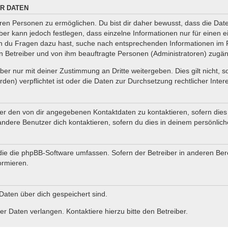
R DATEN
en Personen zu ermöglichen. Du bist dir daher bewusst, dass die Daten 
iber kann jedoch festlegen, dass einzelne Informationen nur für einen e
nn du Fragen dazu hast, suche nach entsprechenden Informationen im F
en Betreiber und von ihm beauftragte Personen (Administratoren) zugän
er nur mit deiner Zustimmung an Dritte weitergeben. Dies gilt nicht, 
en) verpflichtet ist oder die Daten zur Durchsetzung rechtlicher Intere
ter den von dir angegebenen Kontaktdaten zu kontaktieren, sofern dies
andere Benutzer dich kontaktieren, sofern du dies in deinem persönlich
, die die phpBB-Software umfassen. Sofern der Betreiber in anderen B
ormieren.
 Daten über dich gespeichert sind.
r Daten verlangen. Kontaktiere hierzu bitte den Betreiber.