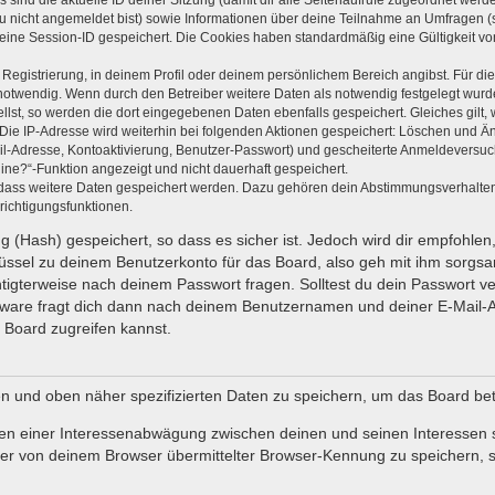
s sind die aktuelle ID deiner Sitzung (damit dir alle Seitenaufrufe zugeordnet wer
du nicht angemeldet bist) sowie Informationen über deine Teilnahme an Umfragen (s
 eine Session-ID gespeichert. Die Cookies haben standardmäßig eine Gültigkeit von
 Registrierung, in deinem Profil oder deinem persönlichem Bereich angibst. Für di
wendig. Wenn durch den Betreiber weitere Daten als notwendig festgelegt wurden, 
ellst, so werden die dort eingegebenen Daten ebenfalls gespeichert. Gleiches gilt,
 Die IP-Adresse wird weiterhin bei folgenden Aktionen gespeichert: Löschen und Ä
il-Adresse, Kontoaktivierung, Benutzer-Passwort) und gescheiterte Anmeldeversuc
line?“-Funktion angezeigt und nicht dauerhaft gespeichert.
, dass weitere Daten gespeichert werden. Dazu gehören dein Abstimmungsverhalte
richtigungsfunktionen.
 (Hash) gespeichert, so dass es sicher ist. Jedoch wird dir empfohlen,
ssel zu deinem Benutzerkonto für das Board, also geh mit ihm sorgsa
chtigterweise nach deinem Passwort fragen. Solltest du dein Passwort 
ware fragt dich dann nach deinem Benutzernamen und deiner E-Mail-A
 Board zugreifen kannst.
en und oben näher spezifizierten Daten zu speichern, um das Board be
men einer Interessenabwägung zwischen deinen und seinen Interessen so
r von deinem Browser übermittelter Browser-Kennung zu speichern, s