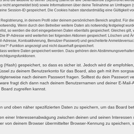
s sind die aktuelle ID deiner Sitzung (damit dir alle Seitenaufrufe zugeordnet wer
du nicht angemeldet bist) sowie Informationen über deine Teilnahme an Umfragen (s
 eine Session-ID gespeichert. Die Cookies haben standardmäßig eine Gültigkeit von
 Registrierung, in deinem Profil oder deinem persönlichem Bereich angibst. Für di
wendig. Wenn durch den Betreiber weitere Daten als notwendig festgelegt wurden, 
ellst, so werden die dort eingegebenen Daten ebenfalls gespeichert. Gleiches gilt,
 Die IP-Adresse wird weiterhin bei folgenden Aktionen gespeichert: Löschen und Ä
il-Adresse, Kontoaktivierung, Benutzer-Passwort) und gescheiterte Anmeldeversuc
line?“-Funktion angezeigt und nicht dauerhaft gespeichert.
, dass weitere Daten gespeichert werden. Dazu gehören dein Abstimmungsverhalte
richtigungsfunktionen.
 (Hash) gespeichert, so dass es sicher ist. Jedoch wird dir empfohlen,
ssel zu deinem Benutzerkonto für das Board, also geh mit ihm sorgsa
chtigterweise nach deinem Passwort fragen. Solltest du dein Passwort 
ware fragt dich dann nach deinem Benutzernamen und deiner E-Mail-A
 Board zugreifen kannst.
en und oben näher spezifizierten Daten zu speichern, um das Board be
men einer Interessenabwägung zwischen deinen und seinen Interessen so
r von deinem Browser übermittelter Browser-Kennung zu speichern, s