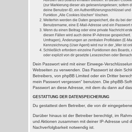
Aufrufen des Boards erhalten bleiben. In diesen Cookie
(zur Markierung dieser als gelesen/ungelesen; sofern 
deine Benutzer-ID, ein Authentifizierungsschlüssel und
Funktion „Alle Cookies löschen“ löschen.
Weiterhin werden die Daten gespeichert, die du bei der
Benutzername, eine E-Mail-Adresse und ein Passwort not
Wenn du einen Beitrag oder eine private Nachricht erst
diesen Fällen wird auch deine IP-Adresse gespeichert.
Umfragen), Änderungen an zentralen Profildaten (E-Ma
Kennzeichnung (User Agent) wird nur in der „Wer ist on
Schließlich erfordern einzelne Funktionen des Boards
oder explizit von dir gesetzte Lesezeichen oder Benach
Dein Passwort wird mit einer Einwege-Verschlüsselung
Webseiten zu verwenden. Das Passwort ist dein Schlü
Betreibers, von phpBB Limited oder ein Dritter bere
mein Passwort vergessen“ benutzen. Die phpBB-Soft
Passwort an diese Adresse, mit dem du dann auf das
GESTATTUNG DER DATENSPEICHERUNG
Du gestattest dem Betreiber, die von dir eingegeben
Darüber hinaus ist der Betreiber berechtigt, im Rah
und Aktionen zusammen mit deiner IP-Adresse und de
Nachverfolgbarkeit notwendig ist.