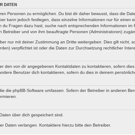
R DATEN
en Personen zu ermöglichen. Du bist dir daher bewusst, dass die Daten 
iber kann jedoch festlegen, dass einzelne Informationen nur für einen e
nn du Fragen dazu hast, suche nach entsprechenden Informationen im F
en Betreiber und von ihm beauftragte Personen (Administratoren) zugän
er nur mit deiner Zustimmung an Dritte weitergeben. Dies gilt nicht, 
en) verpflichtet ist oder die Daten zur Durchsetzung rechtlicher Intere
ter den von dir angegebenen Kontaktdaten zu kontaktieren, sofern dies
andere Benutzer dich kontaktieren, sofern du dies in deinem persönlich
, die die phpBB-Software umfassen. Sofern der Betreiber in anderen B
ormieren.
 Daten über dich gespeichert sind.
r Daten verlangen. Kontaktiere hierzu bitte den Betreiber.