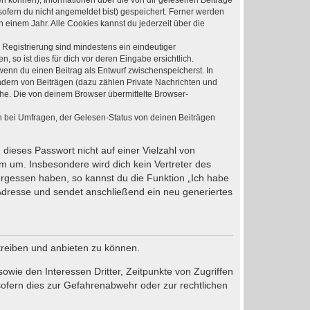
den können), Informationen über die von dir gelesenen Beiträge
ofern du nicht angemeldet bist) gespeichert. Ferner werden
 einem Jahr. Alle Cookies kannst du jederzeit über die
e Registrierung sind mindestens ein eindeutiger
so ist dies für dich vor deren Eingabe ersichtlich.
 wenn du einen Beitrag als Entwurf zwischenspeicherst. In
ndern von Beiträgen (dazu zählen Private Nachrichten und
he. Die von deinem Browser übermittelte Browser-
n bei Umfragen, der Gelesen-Status von deinen Beiträgen
 dieses Passwort nicht auf einer Vielzahl von
m um. Insbesondere wird dich kein Vertreter des
vergessen haben, so kannst du die Funktion „Ich habe
dresse und sendet anschließend ein neu generiertes
treiben und anbieten zu können.
wie den Interessen Dritter, Zeitpunkte von Zugriffen
ofern dies zur Gefahrenabwehr oder zur rechtlichen