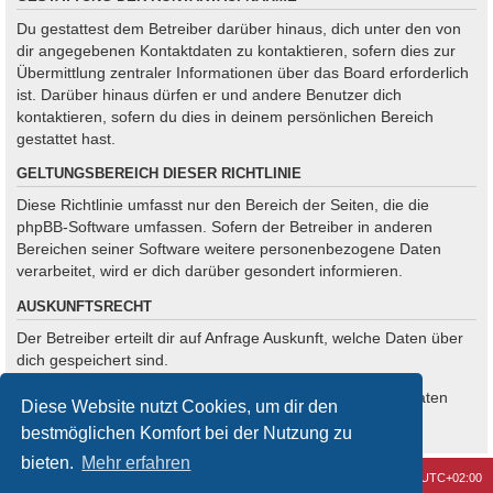
Du gestattest dem Betreiber darüber hinaus, dich unter den von
dir angegebenen Kontaktdaten zu kontaktieren, sofern dies zur
Übermittlung zentraler Informationen über das Board erforderlich
ist. Darüber hinaus dürfen er und andere Benutzer dich
kontaktieren, sofern du dies in deinem persönlichen Bereich
gestattet hast.
GELTUNGSBEREICH DIESER RICHTLINIE
Diese Richtlinie umfasst nur den Bereich der Seiten, die die
phpBB-Software umfassen. Sofern der Betreiber in anderen
Bereichen seiner Software weitere personenbezogene Daten
verarbeitet, wird er dich darüber gesondert informieren.
AUSKUNFTSRECHT
Der Betreiber erteilt dir auf Anfrage Auskunft, welche Daten über
dich gespeichert sind.
Du kannst jederzeit die Löschung bzw. Sperrung deiner Daten
Diese Website nutzt Cookies, um dir den
verlangen. Kontaktiere hierzu bitte den Betreiber.
bestmöglichen Komfort bei der Nutzung zu
bieten.
Mehr erfahren
Kontakt
Alle Cookies löschen
Alle Zeiten sind
UTC+02:00