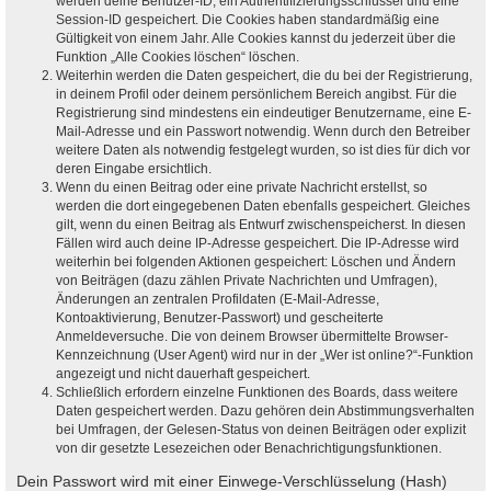
werden deine Benutzer-ID, ein Authentifizierungsschlüssel und eine
Session-ID gespeichert. Die Cookies haben standardmäßig eine
Gültigkeit von einem Jahr. Alle Cookies kannst du jederzeit über die
Funktion „Alle Cookies löschen“ löschen.
Weiterhin werden die Daten gespeichert, die du bei der Registrierung,
in deinem Profil oder deinem persönlichem Bereich angibst. Für die
Registrierung sind mindestens ein eindeutiger Benutzername, eine E-
Mail-Adresse und ein Passwort notwendig. Wenn durch den Betreiber
weitere Daten als notwendig festgelegt wurden, so ist dies für dich vor
deren Eingabe ersichtlich.
Wenn du einen Beitrag oder eine private Nachricht erstellst, so
werden die dort eingegebenen Daten ebenfalls gespeichert. Gleiches
gilt, wenn du einen Beitrag als Entwurf zwischenspeicherst. In diesen
Fällen wird auch deine IP-Adresse gespeichert. Die IP-Adresse wird
weiterhin bei folgenden Aktionen gespeichert: Löschen und Ändern
von Beiträgen (dazu zählen Private Nachrichten und Umfragen),
Änderungen an zentralen Profildaten (E-Mail-Adresse,
Kontoaktivierung, Benutzer-Passwort) und gescheiterte
Anmeldeversuche. Die von deinem Browser übermittelte Browser-
Kennzeichnung (User Agent) wird nur in der „Wer ist online?“-Funktion
angezeigt und nicht dauerhaft gespeichert.
Schließlich erfordern einzelne Funktionen des Boards, dass weitere
Daten gespeichert werden. Dazu gehören dein Abstimmungsverhalten
bei Umfragen, der Gelesen-Status von deinen Beiträgen oder explizit
von dir gesetzte Lesezeichen oder Benachrichtigungsfunktionen.
Dein Passwort wird mit einer Einwege-Verschlüsselung (Hash)