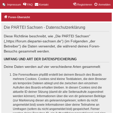
Impressum
FAQ
Kontakt
Registrieren
Anmelden
Foren-Übersicht
Die PARTEI Sachsen - Datenschutzerklärung
Diese Richtlinie beschreibt, wie „Die PARTEI Sachsen“
(„https://forum.diepartei-sachsen.de“) (im Folgenden „der
Betreiber“) die Daten verwendet, die während deines Foren-
Besuchs gesammelt werden.
UMFANG UND ART DER DATENSPEICHERUNG
Deine Daten werden auf vier verschiedene Arten gesammelt:
Die Forensoftware phpBB erstellt bei deinem Besuch des Boards
mehrere Cookies. Cookies sind kleine Textdateien, die dein Browser
als temporäre Dateien ablegt und die zwischen den einzelnen
Aufrufen des Boards erhalten bleiben. In diesen Cookies sind die
aktuelle ID deiner Sitzung (damit dir alle Seitenaufrufe zugeordnet
werden können), Informationen über die von dir gelesenen Beiträge
(zur Markierung dieser als gelesen/ungelesen; sofern du nicht
angemeldet bist) sowie Informationen über deine Teilnahme an
Umfragen (sofern du nicht angemeldet bist) gespeichert. Ferner