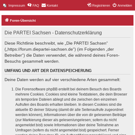
Impressum
FAQ
Kontakt
Registrieren
Anmelden
Foren-Übersicht
Die PARTEI Sachsen - Datenschutzerklärung
Diese Richtlinie beschreibt, wie „Die PARTEI Sachsen“
(„https://forum.diepartei-sachsen.de“) (im Folgenden „der
Betreiber“) die Daten verwendet, die während deines Foren-
Besuchs gesammelt werden.
UMFANG UND ART DER DATENSPEICHERUNG
Deine Daten werden auf vier verschiedene Arten gesammelt:
Die Forensoftware phpBB erstellt bei deinem Besuch des Boards
mehrere Cookies. Cookies sind kleine Textdateien, die dein Browser
als temporäre Dateien ablegt und die zwischen den einzelnen
Aufrufen des Boards erhalten bleiben. In diesen Cookies sind die
aktuelle ID deiner Sitzung (damit dir alle Seitenaufrufe zugeordnet
werden können), Informationen über die von dir gelesenen Beiträge
(zur Markierung dieser als gelesen/ungelesen; sofern du nicht
angemeldet bist) sowie Informationen über deine Teilnahme an
Umfragen (sofern du nicht angemeldet bist) gespeichert. Ferner