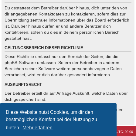
Du gestattest dem Betreiber darüber hinaus, dich unter den von
dir angegebenen Kontaktdaten zu kontaktieren, sofern dies zur
Übermittlung zentraler Informationen über das Board erforderlich
ist. Darüber hinaus dürfen er und andere Benutzer dich
kontaktieren, sofern du dies in deinem persönlichen Bereich
gestattet hast.
GELTUNGSBEREICH DIESER RICHTLINIE
Diese Richtlinie umfasst nur den Bereich der Seiten, die die
phpBB-Software umfassen. Sofern der Betreiber in anderen
Bereichen seiner Software weitere personenbezogene Daten
verarbeitet, wird er dich darüber gesondert informieren.
AUSKUNFTSRECHT
Der Betreiber erteilt dir auf Anfrage Auskunft, welche Daten über
dich gespeichert sind.
Du kannst jederzeit die Löschung bzw. Sperrung deiner Daten
Diese Website nutzt Cookies, um dir den
verlangen. Kontaktiere hierzu bitte den Betreiber.
bestmöglichen Komfort bei der Nutzung zu
bieten.
Mehr erfahren
Kontakt
Alle Cookies löschen
Alle Zeiten sind
UTC+02:00