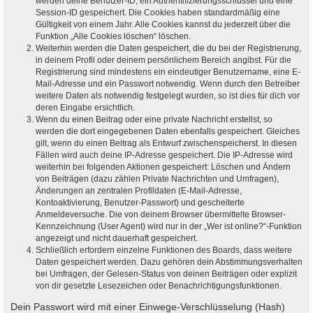
werden deine Benutzer-ID, ein Authentifizierungsschlüssel und eine
Session-ID gespeichert. Die Cookies haben standardmäßig eine
Gültigkeit von einem Jahr. Alle Cookies kannst du jederzeit über die
Funktion „Alle Cookies löschen“ löschen.
Weiterhin werden die Daten gespeichert, die du bei der Registrierung,
in deinem Profil oder deinem persönlichem Bereich angibst. Für die
Registrierung sind mindestens ein eindeutiger Benutzername, eine E-
Mail-Adresse und ein Passwort notwendig. Wenn durch den Betreiber
weitere Daten als notwendig festgelegt wurden, so ist dies für dich vor
deren Eingabe ersichtlich.
Wenn du einen Beitrag oder eine private Nachricht erstellst, so
werden die dort eingegebenen Daten ebenfalls gespeichert. Gleiches
gilt, wenn du einen Beitrag als Entwurf zwischenspeicherst. In diesen
Fällen wird auch deine IP-Adresse gespeichert. Die IP-Adresse wird
weiterhin bei folgenden Aktionen gespeichert: Löschen und Ändern
von Beiträgen (dazu zählen Private Nachrichten und Umfragen),
Änderungen an zentralen Profildaten (E-Mail-Adresse,
Kontoaktivierung, Benutzer-Passwort) und gescheiterte
Anmeldeversuche. Die von deinem Browser übermittelte Browser-
Kennzeichnung (User Agent) wird nur in der „Wer ist online?“-Funktion
angezeigt und nicht dauerhaft gespeichert.
Schließlich erfordern einzelne Funktionen des Boards, dass weitere
Daten gespeichert werden. Dazu gehören dein Abstimmungsverhalten
bei Umfragen, der Gelesen-Status von deinen Beiträgen oder explizit
von dir gesetzte Lesezeichen oder Benachrichtigungsfunktionen.
Dein Passwort wird mit einer Einwege-Verschlüsselung (Hash)