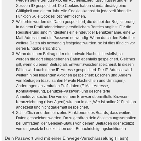
werden deine Benutzer-ID, ein Authentifizierungsschlüssel und eine
Session-ID gespeichert. Die Cookies haben standardmäßig eine
Gültigkeit von einem Jahr. Alle Cookies kannst du jederzeit über die
Funktion „Alle Cookies löschen“ löschen.
Weiterhin werden die Daten gespeichert, die du bei der Registrierung,
in deinem Profil oder deinem persönlichem Bereich angibst. Für die
Registrierung sind mindestens ein eindeutiger Benutzername, eine E-
Mail-Adresse und ein Passwort notwendig. Wenn durch den Betreiber
weitere Daten als notwendig festgelegt wurden, so ist dies für dich vor
deren Eingabe ersichtlich.
Wenn du einen Beitrag oder eine private Nachricht erstellst, so
werden die dort eingegebenen Daten ebenfalls gespeichert. Gleiches
gilt, wenn du einen Beitrag als Entwurf zwischenspeicherst. In diesen
Fällen wird auch deine IP-Adresse gespeichert. Die IP-Adresse wird
weiterhin bei folgenden Aktionen gespeichert: Löschen und Ändern
von Beiträgen (dazu zählen Private Nachrichten und Umfragen),
Änderungen an zentralen Profildaten (E-Mail-Adresse,
Kontoaktivierung, Benutzer-Passwort) und gescheiterte
Anmeldeversuche. Die von deinem Browser übermittelte Browser-
Kennzeichnung (User Agent) wird nur in der „Wer ist online?“-Funktion
angezeigt und nicht dauerhaft gespeichert.
Schließlich erfordern einzelne Funktionen des Boards, dass weitere
Daten gespeichert werden. Dazu gehören dein Abstimmungsverhalten
bei Umfragen, der Gelesen-Status von deinen Beiträgen oder explizit
von dir gesetzte Lesezeichen oder Benachrichtigungsfunktionen.
Dein Passwort wird mit einer Einwege-Verschlüsselung (Hash)