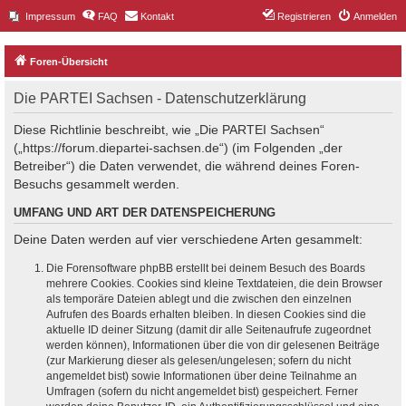
Impressum
FAQ
Kontakt
Registrieren
Anmelden
Foren-Übersicht
Die PARTEI Sachsen - Datenschutzerklärung
Diese Richtlinie beschreibt, wie „Die PARTEI Sachsen“
(„https://forum.diepartei-sachsen.de“) (im Folgenden „der
Betreiber“) die Daten verwendet, die während deines Foren-
Besuchs gesammelt werden.
UMFANG UND ART DER DATENSPEICHERUNG
Deine Daten werden auf vier verschiedene Arten gesammelt:
Die Forensoftware phpBB erstellt bei deinem Besuch des Boards
mehrere Cookies. Cookies sind kleine Textdateien, die dein Browser
als temporäre Dateien ablegt und die zwischen den einzelnen
Aufrufen des Boards erhalten bleiben. In diesen Cookies sind die
aktuelle ID deiner Sitzung (damit dir alle Seitenaufrufe zugeordnet
werden können), Informationen über die von dir gelesenen Beiträge
(zur Markierung dieser als gelesen/ungelesen; sofern du nicht
angemeldet bist) sowie Informationen über deine Teilnahme an
Umfragen (sofern du nicht angemeldet bist) gespeichert. Ferner