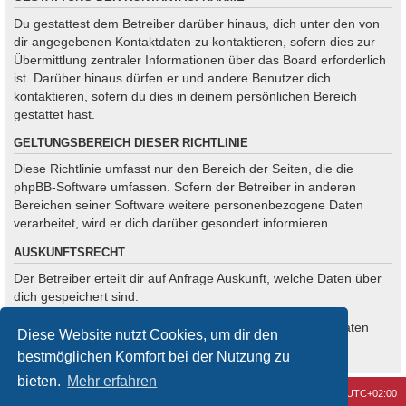
Du gestattest dem Betreiber darüber hinaus, dich unter den von
dir angegebenen Kontaktdaten zu kontaktieren, sofern dies zur
Übermittlung zentraler Informationen über das Board erforderlich
ist. Darüber hinaus dürfen er und andere Benutzer dich
kontaktieren, sofern du dies in deinem persönlichen Bereich
gestattet hast.
GELTUNGSBEREICH DIESER RICHTLINIE
Diese Richtlinie umfasst nur den Bereich der Seiten, die die
phpBB-Software umfassen. Sofern der Betreiber in anderen
Bereichen seiner Software weitere personenbezogene Daten
verarbeitet, wird er dich darüber gesondert informieren.
AUSKUNFTSRECHT
Der Betreiber erteilt dir auf Anfrage Auskunft, welche Daten über
dich gespeichert sind.
Du kannst jederzeit die Löschung bzw. Sperrung deiner Daten
Diese Website nutzt Cookies, um dir den
verlangen. Kontaktiere hierzu bitte den Betreiber.
bestmöglichen Komfort bei der Nutzung zu
bieten.
Mehr erfahren
Kontakt
Alle Cookies löschen
Alle Zeiten sind
UTC+02:00