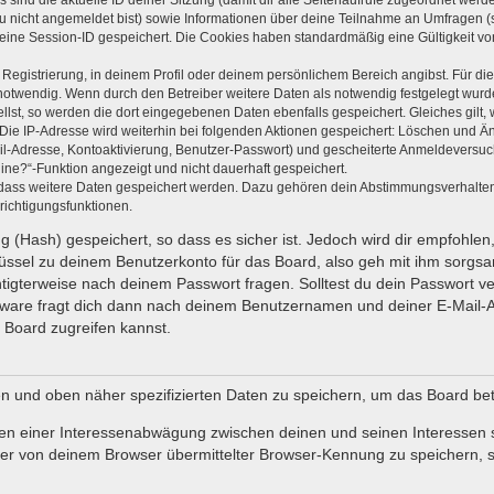
s sind die aktuelle ID deiner Sitzung (damit dir alle Seitenaufrufe zugeordnet wer
du nicht angemeldet bist) sowie Informationen über deine Teilnahme an Umfragen (s
 eine Session-ID gespeichert. Die Cookies haben standardmäßig eine Gültigkeit von
 Registrierung, in deinem Profil oder deinem persönlichem Bereich angibst. Für di
wendig. Wenn durch den Betreiber weitere Daten als notwendig festgelegt wurden, 
ellst, so werden die dort eingegebenen Daten ebenfalls gespeichert. Gleiches gilt,
 Die IP-Adresse wird weiterhin bei folgenden Aktionen gespeichert: Löschen und Ä
il-Adresse, Kontoaktivierung, Benutzer-Passwort) und gescheiterte Anmeldeversuc
line?“-Funktion angezeigt und nicht dauerhaft gespeichert.
, dass weitere Daten gespeichert werden. Dazu gehören dein Abstimmungsverhalte
richtigungsfunktionen.
 (Hash) gespeichert, so dass es sicher ist. Jedoch wird dir empfohlen,
ssel zu deinem Benutzerkonto für das Board, also geh mit ihm sorgsa
chtigterweise nach deinem Passwort fragen. Solltest du dein Passwort 
ware fragt dich dann nach deinem Benutzernamen und deiner E-Mail-A
 Board zugreifen kannst.
en und oben näher spezifizierten Daten zu speichern, um das Board be
men einer Interessenabwägung zwischen deinen und seinen Interessen so
r von deinem Browser übermittelter Browser-Kennung zu speichern, s