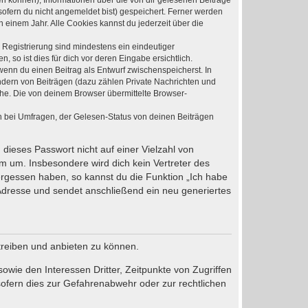
den können), Informationen über die von dir gelesenen Beiträge
ofern du nicht angemeldet bist) gespeichert. Ferner werden
 einem Jahr. Alle Cookies kannst du jederzeit über die
e Registrierung sind mindestens ein eindeutiger
so ist dies für dich vor deren Eingabe ersichtlich.
 wenn du einen Beitrag als Entwurf zwischenspeicherst. In
ndern von Beiträgen (dazu zählen Private Nachrichten und
he. Die von deinem Browser übermittelte Browser-
n bei Umfragen, der Gelesen-Status von deinen Beiträgen
 dieses Passwort nicht auf einer Vielzahl von
m um. Insbesondere wird dich kein Vertreter des
vergessen haben, so kannst du die Funktion „Ich habe
dresse und sendet anschließend ein neu generiertes
treiben und anbieten zu können.
wie den Interessen Dritter, Zeitpunkte von Zugriffen
ofern dies zur Gefahrenabwehr oder zur rechtlichen