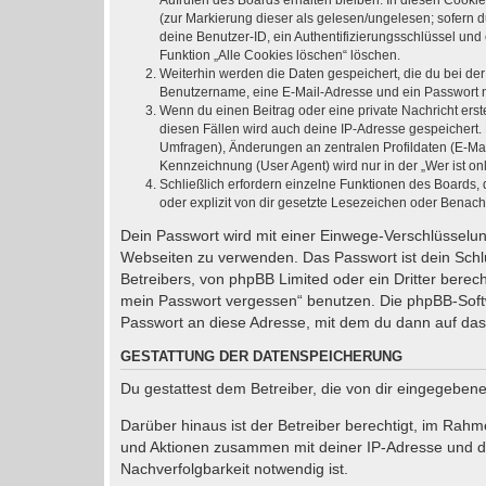
Aufrufen des Boards erhalten bleiben. In diesen Cookie
(zur Markierung dieser als gelesen/ungelesen; sofern 
deine Benutzer-ID, ein Authentifizierungsschlüssel und
Funktion „Alle Cookies löschen“ löschen.
Weiterhin werden die Daten gespeichert, die du bei der
Benutzername, eine E-Mail-Adresse und ein Passwort not
Wenn du einen Beitrag oder eine private Nachricht erst
diesen Fällen wird auch deine IP-Adresse gespeichert.
Umfragen), Änderungen an zentralen Profildaten (E-Ma
Kennzeichnung (User Agent) wird nur in der „Wer ist on
Schließlich erfordern einzelne Funktionen des Boards
oder explizit von dir gesetzte Lesezeichen oder Benach
Dein Passwort wird mit einer Einwege-Verschlüsselung
Webseiten zu verwenden. Das Passwort ist dein Schlü
Betreibers, von phpBB Limited oder ein Dritter bere
mein Passwort vergessen“ benutzen. Die phpBB-Soft
Passwort an diese Adresse, mit dem du dann auf das
GESTATTUNG DER DATENSPEICHERUNG
Du gestattest dem Betreiber, die von dir eingegeben
Darüber hinaus ist der Betreiber berechtigt, im Rah
und Aktionen zusammen mit deiner IP-Adresse und de
Nachverfolgbarkeit notwendig ist.