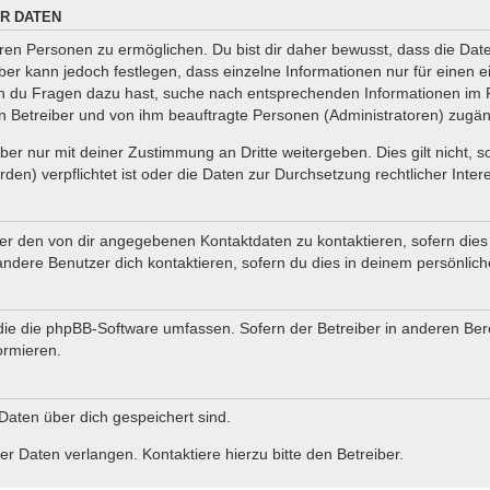
R DATEN
en Personen zu ermöglichen. Du bist dir daher bewusst, dass die Daten 
iber kann jedoch festlegen, dass einzelne Informationen nur für einen e
nn du Fragen dazu hast, suche nach entsprechenden Informationen im F
en Betreiber und von ihm beauftragte Personen (Administratoren) zugän
er nur mit deiner Zustimmung an Dritte weitergeben. Dies gilt nicht, 
en) verpflichtet ist oder die Daten zur Durchsetzung rechtlicher Intere
ter den von dir angegebenen Kontaktdaten zu kontaktieren, sofern dies
andere Benutzer dich kontaktieren, sofern du dies in deinem persönlich
, die die phpBB-Software umfassen. Sofern der Betreiber in anderen B
ormieren.
 Daten über dich gespeichert sind.
r Daten verlangen. Kontaktiere hierzu bitte den Betreiber.