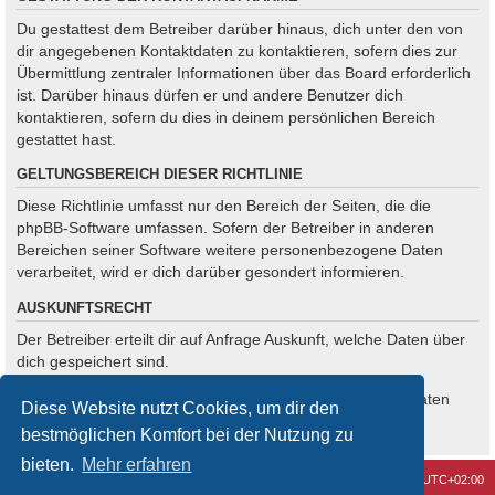
Du gestattest dem Betreiber darüber hinaus, dich unter den von
dir angegebenen Kontaktdaten zu kontaktieren, sofern dies zur
Übermittlung zentraler Informationen über das Board erforderlich
ist. Darüber hinaus dürfen er und andere Benutzer dich
kontaktieren, sofern du dies in deinem persönlichen Bereich
gestattet hast.
GELTUNGSBEREICH DIESER RICHTLINIE
Diese Richtlinie umfasst nur den Bereich der Seiten, die die
phpBB-Software umfassen. Sofern der Betreiber in anderen
Bereichen seiner Software weitere personenbezogene Daten
verarbeitet, wird er dich darüber gesondert informieren.
AUSKUNFTSRECHT
Der Betreiber erteilt dir auf Anfrage Auskunft, welche Daten über
dich gespeichert sind.
Du kannst jederzeit die Löschung bzw. Sperrung deiner Daten
Diese Website nutzt Cookies, um dir den
verlangen. Kontaktiere hierzu bitte den Betreiber.
bestmöglichen Komfort bei der Nutzung zu
bieten.
Mehr erfahren
Kontakt
Alle Cookies löschen
Alle Zeiten sind
UTC+02:00