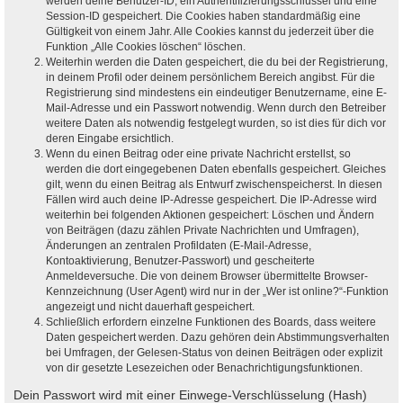
werden deine Benutzer-ID, ein Authentifizierungsschlüssel und eine
Session-ID gespeichert. Die Cookies haben standardmäßig eine
Gültigkeit von einem Jahr. Alle Cookies kannst du jederzeit über die
Funktion „Alle Cookies löschen“ löschen.
Weiterhin werden die Daten gespeichert, die du bei der Registrierung,
in deinem Profil oder deinem persönlichem Bereich angibst. Für die
Registrierung sind mindestens ein eindeutiger Benutzername, eine E-
Mail-Adresse und ein Passwort notwendig. Wenn durch den Betreiber
weitere Daten als notwendig festgelegt wurden, so ist dies für dich vor
deren Eingabe ersichtlich.
Wenn du einen Beitrag oder eine private Nachricht erstellst, so
werden die dort eingegebenen Daten ebenfalls gespeichert. Gleiches
gilt, wenn du einen Beitrag als Entwurf zwischenspeicherst. In diesen
Fällen wird auch deine IP-Adresse gespeichert. Die IP-Adresse wird
weiterhin bei folgenden Aktionen gespeichert: Löschen und Ändern
von Beiträgen (dazu zählen Private Nachrichten und Umfragen),
Änderungen an zentralen Profildaten (E-Mail-Adresse,
Kontoaktivierung, Benutzer-Passwort) und gescheiterte
Anmeldeversuche. Die von deinem Browser übermittelte Browser-
Kennzeichnung (User Agent) wird nur in der „Wer ist online?“-Funktion
angezeigt und nicht dauerhaft gespeichert.
Schließlich erfordern einzelne Funktionen des Boards, dass weitere
Daten gespeichert werden. Dazu gehören dein Abstimmungsverhalten
bei Umfragen, der Gelesen-Status von deinen Beiträgen oder explizit
von dir gesetzte Lesezeichen oder Benachrichtigungsfunktionen.
Dein Passwort wird mit einer Einwege-Verschlüsselung (Hash)