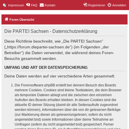
Impressum
FAQ
Kontakt
Registrieren
Anmelden
Foren-Übersicht
Die PARTEI Sachsen - Datenschutzerklärung
Diese Richtlinie beschreibt, wie „Die PARTEI Sachsen“
(„https://forum.diepartei-sachsen.de“) (im Folgenden „der
Betreiber“) die Daten verwendet, die während deines Foren-
Besuchs gesammelt werden.
UMFANG UND ART DER DATENSPEICHERUNG
Deine Daten werden auf vier verschiedene Arten gesammelt:
Die Forensoftware phpBB erstellt bei deinem Besuch des Boards
mehrere Cookies. Cookies sind kleine Textdateien, die dein Browser
als temporäre Dateien ablegt und die zwischen den einzelnen
Aufrufen des Boards erhalten bleiben. In diesen Cookies sind die
aktuelle ID deiner Sitzung (damit dir alle Seitenaufrufe zugeordnet
werden können), Informationen über die von dir gelesenen Beiträge
(zur Markierung dieser als gelesen/ungelesen; sofern du nicht
angemeldet bist) sowie Informationen über deine Teilnahme an
Umfragen (sofern du nicht angemeldet bist) gespeichert. Ferner