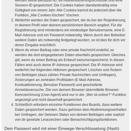
werden deine Benutzer-ID, ein Authentifizierungsschlüssel und eine
Session-ID gespeichert. Die Cookies haben standardmäßig eine
Gültigkeit von einem Jahr. Alle Cookies kannst du jederzeit über die
Funktion „Alle Cookies löschen“ löschen.
Weiterhin werden die Daten gespeichert, die du bei der Registrierung,
in deinem Profil oder deinem persönlichem Bereich angibst. Für die
Registrierung sind mindestens ein eindeutiger Benutzername, eine E-
Mail-Adresse und ein Passwort notwendig. Wenn durch den Betreiber
weitere Daten als notwendig festgelegt wurden, so ist dies für dich vor
deren Eingabe ersichtlich.
Wenn du einen Beitrag oder eine private Nachricht erstellst, so
werden die dort eingegebenen Daten ebenfalls gespeichert. Gleiches
gilt, wenn du einen Beitrag als Entwurf zwischenspeicherst. In diesen
Fällen wird auch deine IP-Adresse gespeichert. Die IP-Adresse wird
weiterhin bei folgenden Aktionen gespeichert: Löschen und Ändern
von Beiträgen (dazu zählen Private Nachrichten und Umfragen),
Änderungen an zentralen Profildaten (E-Mail-Adresse,
Kontoaktivierung, Benutzer-Passwort) und gescheiterte
Anmeldeversuche. Die von deinem Browser übermittelte Browser-
Kennzeichnung (User Agent) wird nur in der „Wer ist online?“-Funktion
angezeigt und nicht dauerhaft gespeichert.
Schließlich erfordern einzelne Funktionen des Boards, dass weitere
Daten gespeichert werden. Dazu gehören dein Abstimmungsverhalten
bei Umfragen, der Gelesen-Status von deinen Beiträgen oder explizit
von dir gesetzte Lesezeichen oder Benachrichtigungsfunktionen.
Dein Passwort wird mit einer Einwege-Verschlüsselung (Hash)