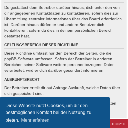
Du gestattest dem Betreiber darüber hinaus, dich unter den von
dir angegebenen Kontaktdaten zu kontaktieren, sofern dies zur
Übermittlung zentraler Informationen über das Board erforderlich
ist. Darüber hinaus dürfen er und andere Benutzer dich
kontaktieren, sofern du dies in deinem persönlichen Bereich
gestattet hast.
GELTUNGSBEREICH DIESER RICHTLINIE
Diese Richtlinie umfasst nur den Bereich der Seiten, die die
phpBB-Software umfassen. Sofern der Betreiber in anderen
Bereichen seiner Software weitere personenbezogene Daten
verarbeitet, wird er dich darüber gesondert informieren.
AUSKUNFTSRECHT
Der Betreiber erteilt dir auf Anfrage Auskunft, welche Daten über
dich gespeichert sind.
Du kannst jederzeit die Löschung bzw. Sperrung deiner Daten
Diese Website nutzt Cookies, um dir den
verlangen. Kontaktiere hierzu bitte den Betreiber.
bestmöglichen Komfort bei der Nutzung zu
bieten.
Mehr erfahren
Kontakt
Alle Cookies löschen
Alle Zeiten sind
UTC+02:00