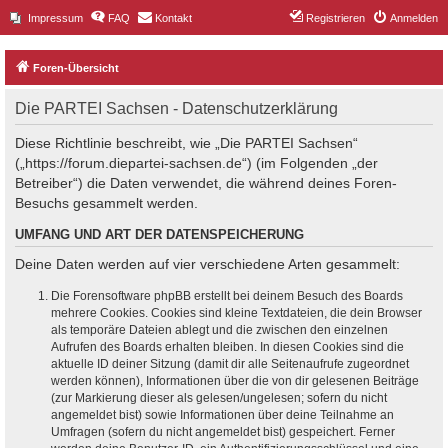
Impressum
FAQ
Kontakt
Registrieren
Anmelden
Foren-Übersicht
Die PARTEI Sachsen - Datenschutzerklärung
Diese Richtlinie beschreibt, wie „Die PARTEI Sachsen“
(„https://forum.diepartei-sachsen.de“) (im Folgenden „der
Betreiber“) die Daten verwendet, die während deines Foren-
Besuchs gesammelt werden.
UMFANG UND ART DER DATENSPEICHERUNG
Deine Daten werden auf vier verschiedene Arten gesammelt:
Die Forensoftware phpBB erstellt bei deinem Besuch des Boards
mehrere Cookies. Cookies sind kleine Textdateien, die dein Browser
als temporäre Dateien ablegt und die zwischen den einzelnen
Aufrufen des Boards erhalten bleiben. In diesen Cookies sind die
aktuelle ID deiner Sitzung (damit dir alle Seitenaufrufe zugeordnet
werden können), Informationen über die von dir gelesenen Beiträge
(zur Markierung dieser als gelesen/ungelesen; sofern du nicht
angemeldet bist) sowie Informationen über deine Teilnahme an
Umfragen (sofern du nicht angemeldet bist) gespeichert. Ferner