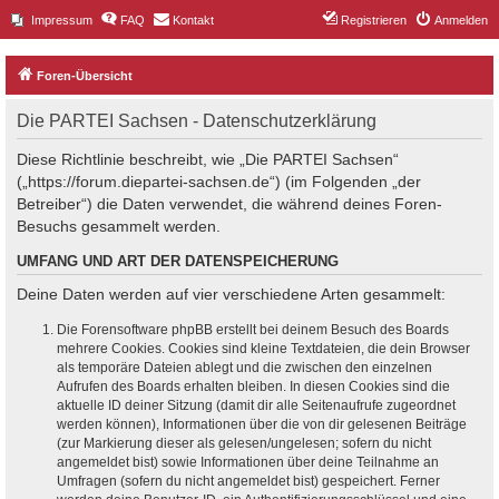
Impressum
FAQ
Kontakt
Registrieren
Anmelden
Foren-Übersicht
Die PARTEI Sachsen - Datenschutzerklärung
Diese Richtlinie beschreibt, wie „Die PARTEI Sachsen“
(„https://forum.diepartei-sachsen.de“) (im Folgenden „der
Betreiber“) die Daten verwendet, die während deines Foren-
Besuchs gesammelt werden.
UMFANG UND ART DER DATENSPEICHERUNG
Deine Daten werden auf vier verschiedene Arten gesammelt:
Die Forensoftware phpBB erstellt bei deinem Besuch des Boards
mehrere Cookies. Cookies sind kleine Textdateien, die dein Browser
als temporäre Dateien ablegt und die zwischen den einzelnen
Aufrufen des Boards erhalten bleiben. In diesen Cookies sind die
aktuelle ID deiner Sitzung (damit dir alle Seitenaufrufe zugeordnet
werden können), Informationen über die von dir gelesenen Beiträge
(zur Markierung dieser als gelesen/ungelesen; sofern du nicht
angemeldet bist) sowie Informationen über deine Teilnahme an
Umfragen (sofern du nicht angemeldet bist) gespeichert. Ferner