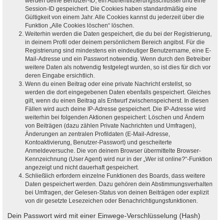
werden deine Benutzer-ID, ein Authentifizierungsschlüssel und eine
Session-ID gespeichert. Die Cookies haben standardmäßig eine
Gültigkeit von einem Jahr. Alle Cookies kannst du jederzeit über die
Funktion „Alle Cookies löschen“ löschen.
Weiterhin werden die Daten gespeichert, die du bei der Registrierung,
in deinem Profil oder deinem persönlichem Bereich angibst. Für die
Registrierung sind mindestens ein eindeutiger Benutzername, eine E-
Mail-Adresse und ein Passwort notwendig. Wenn durch den Betreiber
weitere Daten als notwendig festgelegt wurden, so ist dies für dich vor
deren Eingabe ersichtlich.
Wenn du einen Beitrag oder eine private Nachricht erstellst, so
werden die dort eingegebenen Daten ebenfalls gespeichert. Gleiches
gilt, wenn du einen Beitrag als Entwurf zwischenspeicherst. In diesen
Fällen wird auch deine IP-Adresse gespeichert. Die IP-Adresse wird
weiterhin bei folgenden Aktionen gespeichert: Löschen und Ändern
von Beiträgen (dazu zählen Private Nachrichten und Umfragen),
Änderungen an zentralen Profildaten (E-Mail-Adresse,
Kontoaktivierung, Benutzer-Passwort) und gescheiterte
Anmeldeversuche. Die von deinem Browser übermittelte Browser-
Kennzeichnung (User Agent) wird nur in der „Wer ist online?“-Funktion
angezeigt und nicht dauerhaft gespeichert.
Schließlich erfordern einzelne Funktionen des Boards, dass weitere
Daten gespeichert werden. Dazu gehören dein Abstimmungsverhalten
bei Umfragen, der Gelesen-Status von deinen Beiträgen oder explizit
von dir gesetzte Lesezeichen oder Benachrichtigungsfunktionen.
Dein Passwort wird mit einer Einwege-Verschlüsselung (Hash)