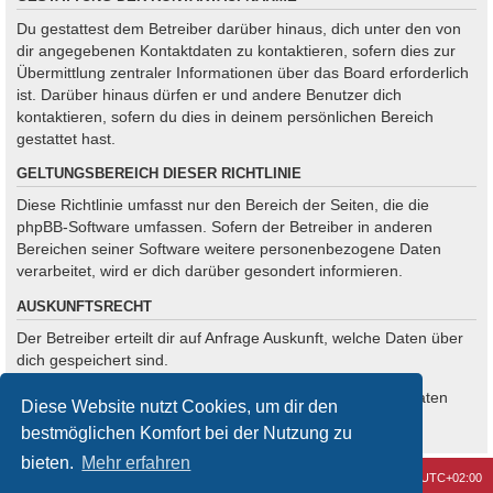
Du gestattest dem Betreiber darüber hinaus, dich unter den von
dir angegebenen Kontaktdaten zu kontaktieren, sofern dies zur
Übermittlung zentraler Informationen über das Board erforderlich
ist. Darüber hinaus dürfen er und andere Benutzer dich
kontaktieren, sofern du dies in deinem persönlichen Bereich
gestattet hast.
GELTUNGSBEREICH DIESER RICHTLINIE
Diese Richtlinie umfasst nur den Bereich der Seiten, die die
phpBB-Software umfassen. Sofern der Betreiber in anderen
Bereichen seiner Software weitere personenbezogene Daten
verarbeitet, wird er dich darüber gesondert informieren.
AUSKUNFTSRECHT
Der Betreiber erteilt dir auf Anfrage Auskunft, welche Daten über
dich gespeichert sind.
Du kannst jederzeit die Löschung bzw. Sperrung deiner Daten
Diese Website nutzt Cookies, um dir den
verlangen. Kontaktiere hierzu bitte den Betreiber.
bestmöglichen Komfort bei der Nutzung zu
bieten.
Mehr erfahren
Kontakt
Alle Cookies löschen
Alle Zeiten sind
UTC+02:00