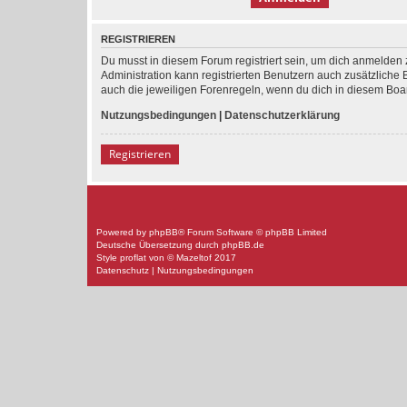
REGISTRIEREN
Du musst in diesem Forum registriert sein, um dich anmelden z
Administration kann registrierten Benutzern auch zusätzlich
auch die jeweiligen Forenregeln, wenn du dich in diesem Boa
Nutzungsbedingungen
|
Datenschutzerklärung
Registrieren
Powered by
phpBB
® Forum Software © phpBB Limited
Deutsche Übersetzung durch
phpBB.de
Style
proflat
von ©
Mazeltof
2017
Datenschutz
|
Nutzungsbedingungen