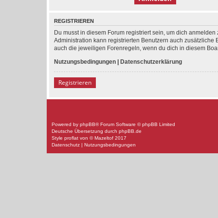
REGISTRIEREN
Du musst in diesem Forum registriert sein, um dich anmelden z
Administration kann registrierten Benutzern auch zusätzlich
auch die jeweiligen Forenregeln, wenn du dich in diesem Boa
Nutzungsbedingungen
|
Datenschutzerklärung
Registrieren
Powered by
phpBB
® Forum Software © phpBB Limited
Deutsche Übersetzung durch
phpBB.de
Style
proflat
von ©
Mazeltof
2017
Datenschutz
|
Nutzungsbedingungen