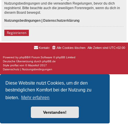
Nutzungsbedingungen und die verwandten Regelungen, bevor du dich
registrierst. Bitte beachte auch die jeweiligen Forenregeln, wenn du dich in
diesem Board bewegst.
Nutzungsbedingungen
|
Datenschutzerklärung
Registrieren
Kontakt
Alle Cookies löschen
Alle Zeiten sind
UTC+02:00
Powered by
phpBB
® Forum Software © phpBB Limited
Deutsche Übersetzung durch
phpBB.de
Style
proflat
von ©
Mazeltof
2017
Datenschutz
|
Nutzungsbedingungen
Diese Website nutzt Cookies, um dir den
bestmöglichen Komfort bei der Nutzung zu
bieten.
Mehr erfahren
Verstanden!