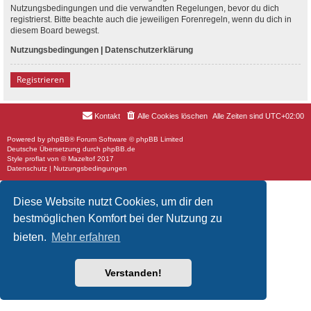
Nutzungsbedingungen und die verwandten Regelungen, bevor du dich
registrierst. Bitte beachte auch die jeweiligen Forenregeln, wenn du dich in
diesem Board bewegst.
Nutzungsbedingungen
|
Datenschutzerklärung
Registrieren
Kontakt
Alle Cookies löschen
Alle Zeiten sind
UTC+02:00
Powered by
phpBB
® Forum Software © phpBB Limited
Deutsche Übersetzung durch
phpBB.de
Style
proflat
von ©
Mazeltof
2017
Datenschutz
|
Nutzungsbedingungen
Diese Website nutzt Cookies, um dir den
bestmöglichen Komfort bei der Nutzung zu
bieten.
Mehr erfahren
Verstanden!