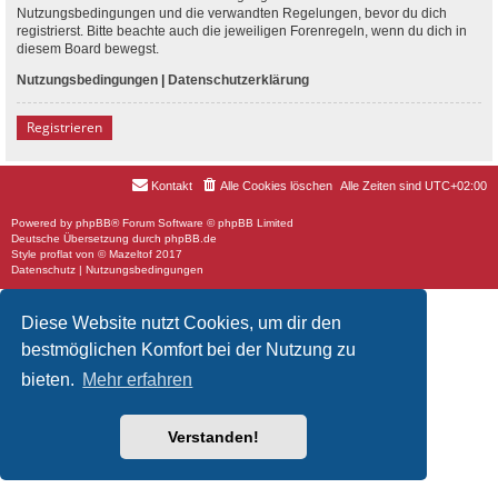
Nutzungsbedingungen und die verwandten Regelungen, bevor du dich
registrierst. Bitte beachte auch die jeweiligen Forenregeln, wenn du dich in
diesem Board bewegst.
Nutzungsbedingungen
|
Datenschutzerklärung
Registrieren
Kontakt
Alle Cookies löschen
Alle Zeiten sind
UTC+02:00
Powered by
phpBB
® Forum Software © phpBB Limited
Deutsche Übersetzung durch
phpBB.de
Style
proflat
von ©
Mazeltof
2017
Datenschutz
|
Nutzungsbedingungen
Diese Website nutzt Cookies, um dir den
bestmöglichen Komfort bei der Nutzung zu
bieten.
Mehr erfahren
Verstanden!