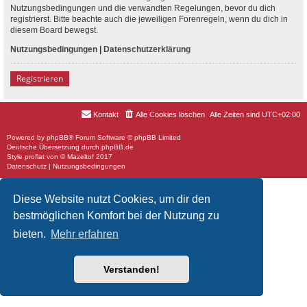
Nutzungsbedingungen und die verwandten Regelungen, bevor du dich
registrierst. Bitte beachte auch die jeweiligen Forenregeln, wenn du dich in
diesem Board bewegst.
Nutzungsbedingungen
|
Datenschutzerklärung
Registrieren
Kontakt
Alle Cookies löschen
Alle Zeiten sind
UTC+02:00
Powered by
phpBB
® Forum Software © phpBB Limited
Deutsche Übersetzung durch
phpBB.de
Style
proflat
von ©
Mazeltof
2017
Datenschutz
|
Nutzungsbedingungen
Diese Website nutzt Cookies, um dir den
bestmöglichen Komfort bei der Nutzung zu
bieten.
Mehr erfahren
Verstanden!