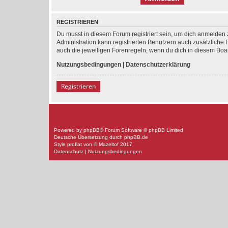
REGISTRIEREN
Du musst in diesem Forum registriert sein, um dich anmelden z
Administration kann registrierten Benutzern auch zusätzlich
auch die jeweiligen Forenregeln, wenn du dich in diesem Boa
Nutzungsbedingungen
|
Datenschutzerklärung
Registrieren
Powered by
phpBB
® Forum Software © phpBB Limited
Deutsche Übersetzung durch
phpBB.de
Style
proflat
von ©
Mazeltof
2017
Datenschutz
|
Nutzungsbedingungen