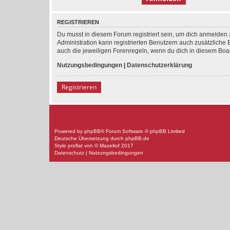
REGISTRIEREN
Du musst in diesem Forum registriert sein, um dich anmelden z
Administration kann registrierten Benutzern auch zusätzlich
auch die jeweiligen Forenregeln, wenn du dich in diesem Boa
Nutzungsbedingungen
|
Datenschutzerklärung
Registrieren
Powered by
phpBB
® Forum Software © phpBB Limited
Deutsche Übersetzung durch
phpBB.de
Style
proflat
von ©
Mazeltof
2017
Datenschutz
|
Nutzungsbedingungen