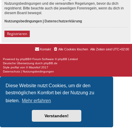
Nutzungsbedingungen und die verwandten Regelungen, bevor du dich
registrierst. Bitte beachte auch die jeweiligen Forenregeln, wenn du dich in
diesem Board bewegst.
Nutzungsbedingungen
|
Datenschutzerklärung
Registrieren
Kontakt
Alle Cookies löschen
Alle Zeiten sind
UTC+02:00
Powered by
phpBB
® Forum Software © phpBB Limited
Deutsche Übersetzung durch
phpBB.de
Style
proflat
von ©
Mazeltof
2017
Datenschutz
|
Nutzungsbedingungen
Diese Website nutzt Cookies, um dir den
bestmöglichen Komfort bei der Nutzung zu
bieten.
Mehr erfahren
Verstanden!